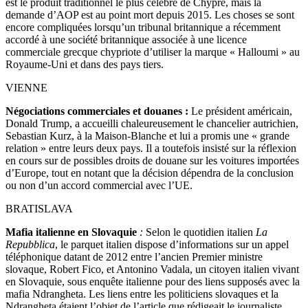
est le produit traditionnel le plus célèbre de Chypre, mais la
demande d’AOP est au point mort depuis 2015. Les choses se sont
encore compliquées lorsqu’un tribunal britannique a récemment
accordé à une société britannique associée à une licence
commerciale grecque chypriote d’utiliser la marque « Halloumi » au
Royaume-Uni et dans des pays tiers.
VIENNE
Négociations commerciales et douanes :
Le président américain,
Donald Trump, a accueilli chaleureusement le chancelier autrichien,
Sebastian Kurz, à la Maison-Blanche et lui a promis une « grande
relation » entre leurs deux pays. Il a toutefois insisté sur la réflexion
en cours sur de possibles droits de douane sur les voitures importées
d’Europe, tout en notant que la décision dépendra de la conclusion
ou non d’un accord commercial avec l’UE.
BRATISLAVA
Mafia italienne en Slovaquie
:
Selon le quotidien italien
La
Repubblica
, le parquet italien dispose d’informations sur un appel
téléphonique datant de 2012 entre l’ancien Premier ministre
slovaque, Robert Fico, et Antonino Vadala, un citoyen italien vivant
en Slovaquie, sous enquête italienne pour des liens supposés avec la
mafia Ndrangheta. Les liens entre les politiciens slovaques et la
Ndrangheta étaient l’objet de l’article que rédigeait le journaliste