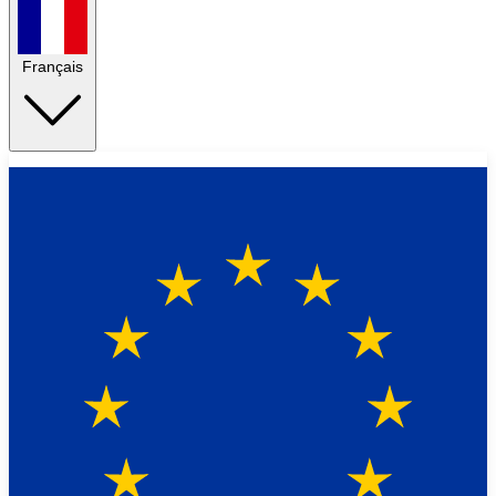
Français