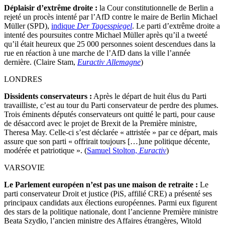
Déplaisir d’extrême droite :
la Cour constitutionnelle de Berlin a
rejeté un procès intenté par l’AfD contre le maire de Berlin Michael
Müller (SPD),
indique
Der Tagesspiegel
. Le parti d’extrême droite a
intenté des poursuites contre Michael Müller après qu’il a tweeté
qu’il était heureux que 25 000 personnes soient descendues dans la
rue en réaction à une marche de l’AfD dans la ville l’année
dernière. (Claire Stam,
Euractiv Allemagne
)
LONDRES
Dissidents conservateurs :
Après le départ de huit élus du Parti
travailliste, c’est au tour du Parti conservateur de perdre des plumes.
Trois éminents députés conservateurs ont quitté le parti, pour cause
de désaccord avec le projet de Brexit de la Première ministre,
Theresa May. Celle-ci s’est déclarée « attristée » par ce départ, mais
assure que son parti « offrirait toujours […]une politique décente,
modérée et patriotique ». (
Samuel Stolton,
Euractiv
)
VARSOVIE
Le Parlement européen n’est pas une maison de retraite :
Le
parti conservateur Droit et justice (PiS, affilié CRE) a présenté ses
principaux candidats aux élections européennes. Parmi eux figurent
des stars de la politique nationale, dont l’ancienne Première ministre
Beata Szydło, l’ancien ministre des Affaires étrangères, Witold