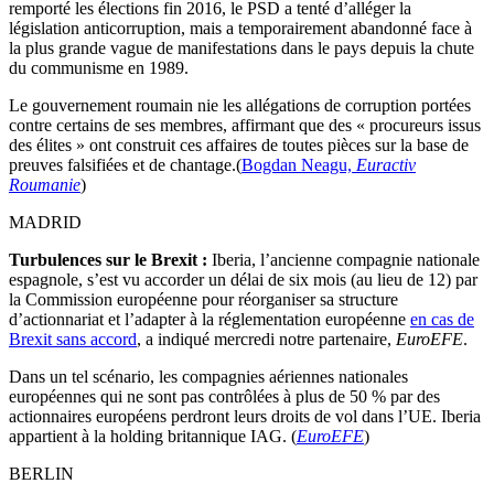
remporté les élections fin 2016, le PSD a tenté d’alléger la
législation anticorruption, mais a temporairement abandonné face à
la plus grande vague de manifestations dans le pays depuis la chute
du communisme en 1989.
Le gouvernement roumain nie les allégations de corruption portées
contre certains de ses membres, affirmant que des « procureurs issus
des élites » ont construit ces affaires de toutes pièces sur la base de
preuves falsifiées et de chantage.(
Bogdan Neagu,
Euractiv
Roumanie
)
MADRID
Turbulences sur le Brexit :
Iberia, l’ancienne compagnie nationale
espagnole, s’est vu accorder un délai de six mois (au lieu de 12) par
la Commission européenne pour réorganiser sa structure
d’actionnariat et l’adapter à la réglementation européenne
en cas de
Brexit sans accord
, a indiqué mercredi notre partenaire,
EuroEFE
.
Dans un tel scénario, les compagnies aériennes nationales
européennes qui ne sont pas contrôlées à plus de 50 % par des
actionnaires européens perdront leurs droits de vol dans l’UE. Iberia
appartient à la holding britannique IAG. (
EuroEFE
)
BERLIN