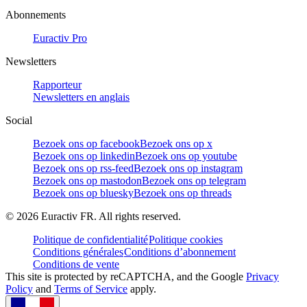
Abonnements
Euractiv Pro
Newsletters
Rapporteur
Newsletters en anglais
Social
Bezoek ons op facebook
Bezoek ons op x
Bezoek ons op linkedin
Bezoek ons op youtube
Bezoek ons op rss-feed
Bezoek ons op instagram
Bezoek ons op mastodon
Bezoek ons op telegram
Bezoek ons op bluesky
Bezoek ons op threads
©
2026
Euractiv FR. All rights reserved.
Politique de confidentialité
Politique cookies
Conditions générales
Conditions d’abonnement
Conditions de vente
This site is protected by reCAPTCHA, and the Google
Privacy
Policy
and
Terms of Service
apply.