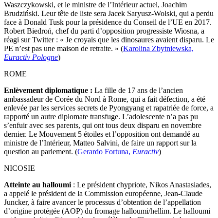
Waszczykowski, et le ministre de l’Intérieur actuel, Joachim
Brudziński. Leur tête de liste sera Jacek Saryusz-Wolski, qui a perdu
face à Donald Tusk pour la présidence du Conseil de l’UE en 2017.
Robert Biedroń, chef du parti d’opposition progressiste Wiosna, a
réagi sur Twitter : « Je croyais que les dinosaures avaient disparu. Le
PE n’est pas une maison de retraite. » (
Karolina Zbytniewska,
Euractiv Pologne
)
ROME
Enlèvement diplomatique :
La fille de 17 ans de l’ancien
ambassadeur de Corée du Nord à Rome, qui a fait défection, a été
enlevée par les services secrets de Pyongyang et rapatriée de force, a
rapporté un autre diplomate transfuge. L’adolescente n’a pas pu
s’enfuir avec ses parents, qui ont tous deux disparu en novembre
dernier. Le Mouvement 5 étoiles et l’opposition ont demandé au
ministre de l’Intérieur, Matteo Salvini, de faire un rapport sur la
question au parlement. (
Gerardo Fortuna,
Euractiv
)
NICOSIE
Atteinte au halloumi
: Le président chypriote, Nikos Anastasiades,
a appelé le président de la Commission européenne, Jean-Claude
Juncker, à faire avancer le processus d’obtention de l’appellation
d’origine protégée (AOP) du fromage halloumi/hellim. Le halloumi