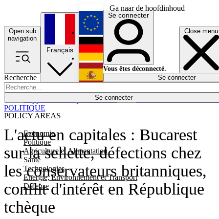
Ga naar de hoofdinhoud
Se connecter
Open sub
Close menu
English
navigation
Français
Deutsch
Vous êtes déconnecté.
Recherche
Se connecter
Español
Lumières éteintes
Se connecter
Rapporteur
Politique
Économie
Newsletters
Evénements
Em
POLITIQUE
POLICY AREAS
L'actu en capitales : Bucarest
Economie
Politique
sur la sellette, défections chez
Agriculture et Alimentation
Santé
les conservateurs britanniques,
Technologies
Energie, Environnement et Transport
conflit d'intérêt en République
Défense
tchèque