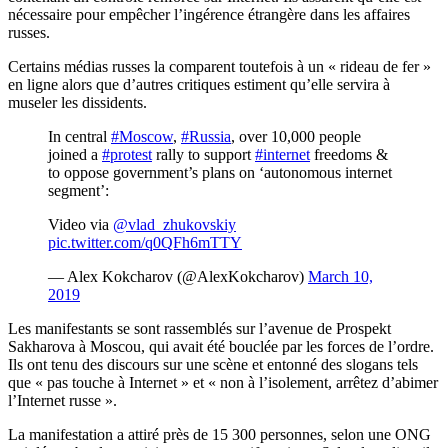
nécessaire pour empêcher l’ingérence étrangère dans les affaires
russes.
Certains médias russes la comparent toutefois à un « rideau de fer »
en ligne alors que d’autres critiques estiment qu’elle servira à
museler les dissidents.
In central
#Moscow
,
#Russia
, over 10,000 people
joined a
#protest
rally to support
#internet
freedoms &
to oppose government’s plans on ‘autonomous internet
segment’:
Video via
@vlad_zhukovskiy
pic.twitter.com/q0QFh6mTTY
— Alex Kokcharov (@AlexKokcharov)
March 10,
2019
Les manifestants se sont rassemblés sur l’avenue de Prospekt
Sakharova à Moscou, qui avait été bouclée par les forces de l’ordre.
Ils ont tenu des discours sur une scène et entonné des slogans tels
que « pas touche à Internet » et « non à l’isolement, arrêtez d’abimer
l’Internet russe ».
La manifestation a attiré près de 15 300 personnes, selon une ONG