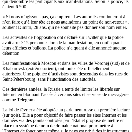
qui dénombre les participants aux manifestations. Selon la police, ils
étaient 6 500.
« Si nous n’agissons pas, ça empirera. Les autorités continueront à
n’en faire qu’à leur tête et nous atteindrons un point de non-retour »,
soutient Dimitri, 28 ans, qui ne souhaite pas donner son nom entier.
Les activistes de l’opposition ont déclaré sur Twitter que la police
avait arrêté 15 personnes lors de la manifestation, en confisquant
leurs affiches et ballons. La police n’a quant à elle annoncé aucune
détention.
Les manifestations à Moscou et dans les villes de Voronej (sud) et de
Khabarovsk (extrême-orient), ont toutes été officiellement
autorisées. Une poignée d’activistes sont descendus dans les rues de
Saint-Pétersbourg, sans l’autorisation des autorités.
Ces dernières années, la Russie a tenté de limiter les libertés sur
Internet en bloquant l’accès à certains sites et services de messagerie
comme Telegram.
La loi de février a été adoptée au parlement russe en première lecture
(sur trois). Elle a pour objectif de faire passer les sites Internet et les
données via des points contrôlés par l’État et propose de mettre en
place un système de nom de domaine national pour mettre à
l’Internet de fonctionner même si le pays est privé des infrastructures