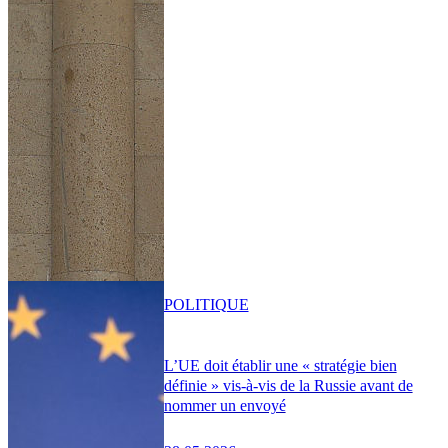
POLITIQUE
L’UE doit établir une « stratégie bien
définie » vis-à-vis de la Russie avant de
nommer un envoyé