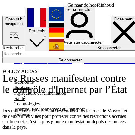
Ga naar de hoofdinhoud
Se connecter
Open sub
Close menu
English
navigation
Français
Deutsch
Vous êtes déconnecté.
Recherche
Se connecter
Español
Lumières éteintes
Se connecter
Rapporteur
Politique
Économie
Newsletters
Evénements
Em
POLICY AREAS
Les Russes manifestent contre
Economie
le contrôle d'Internet par l’État
Politique
Agriculture et Alimentation
Santé
Technologies
Energie, Environnement et Transport
Des milliers de Russes sont descendus dans les rues de Moscou et
Défense
de deux autres villes pour protester contre des restrictions accrues
sur Internet. C’est la plus grande manifestation depuis des années
dans le pays.