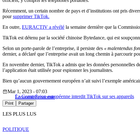
officiels, y compris les téléphones portables.
Récemment, un certain nombre de pays et d’institutions ont pris diver
pour
supprimer TikTok.
En outre,
EURACTIV a révélé
la semaine dernière que la Commission 
TikTok est détenu par la société chinoise Bytedance, qui est soupçonn
Selon un porte-parole de l’entreprise, il persiste des
« malentendus fo
dernier, a déclaré que l’entreprise avait un long chemin à parcourir po
En novembre dernier, TikTok a admis que les données personnelles des u
l’application était utilisée pour espionner les journalistes.
Bien qu’aucun gouvernement européen n’ait suivi l’exemple américain, d
Mar 1, 2023 - 07:03
La Commission européenne interdit TikTok sur ses appareils
Économie
Économie
Print
Partager
LES PLUS LUS
POLITIQUE