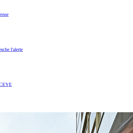
fense
nche l'alerte
 ICEYE