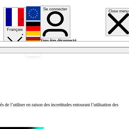
Se connecter
Close menu
English
Français
Deutsch
Vous êtes déconnecté.
Se connecter
Español
Lumières éteintes
de l’utiliser en raison des incertitudes entourant l’utilisation des