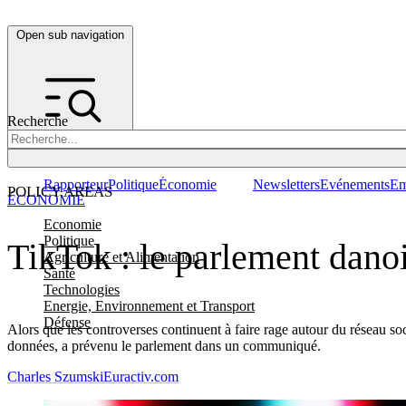
Open sub navigation
Recherche
Rapporteur
Politique
Économie
Newsletters
Evénements
Em
POLICY AREAS
ÉCONOMIE
Economie
Politique
TikTok : le parlement danoi
Agriculture et Alimentation
Santé
Technologies
Energie, Environnement et Transport
Défense
Alors que les controverses continuent à faire rage autour du réseau soc
données, a prévenu le parlement dans un communiqué.
Charles Szumski
Euractiv.com