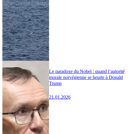
Le paradoxe du Nobel : quand l’autorité
morale norvégienne se heurte à Donald
Trump
21.01.2026