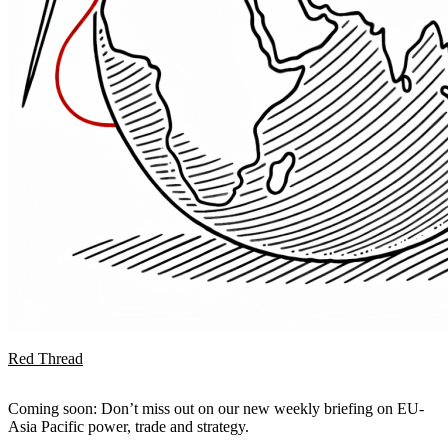
Red Thread
Coming soon: Don’t miss out on our new weekly briefing on EU-
Asia Pacific power, trade and strategy.