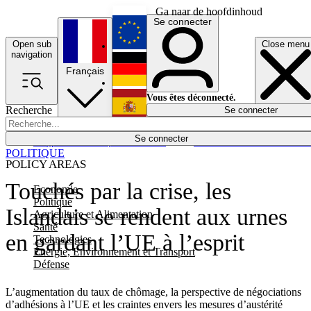
Ga naar de hoofdinhoud
Se connecter
Open sub
Close menu
English
navigation
Français
Deutsch
Vous êtes déconnecté.
Recherche
Se connecter
Español
Lumières éteintes
Se connecter
Rapporteur
Politique
Économie
Newsletters
Evénements
Em
POLITIQUE
POLICY AREAS
Touchés par la crise, les
Economie
Politique
Islandais se rendent aux urnes
Agriculture et Alimentation
Santé
en gardant l’UE à l’esprit
Technologies
Energie, Environnement et Transport
Défense
L’augmentation du taux de chômage, la perspective de négociations
d’adhésions à l’UE et les craintes envers les mesures d’austérité