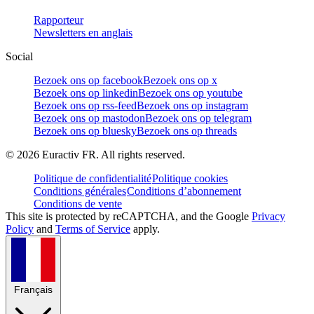
Rapporteur
Newsletters en anglais
Social
Bezoek ons op facebook
Bezoek ons op x
Bezoek ons op linkedin
Bezoek ons op youtube
Bezoek ons op rss-feed
Bezoek ons op instagram
Bezoek ons op mastodon
Bezoek ons op telegram
Bezoek ons op bluesky
Bezoek ons op threads
©
2026
Euractiv FR. All rights reserved.
Politique de confidentialité
Politique cookies
Conditions générales
Conditions d’abonnement
Conditions de vente
This site is protected by reCAPTCHA, and the Google
Privacy
Policy
and
Terms of Service
apply.
Français