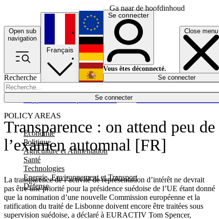
Ga naar de hoofdinhoud
Se connecter
Open sub
Close menu
English
navigation
Français
Deutsch
Vous êtes déconnecté.
Recherche
Se connecter
Español
Lumières éteintes
Se connecter
Rapporteur
Politique
Économie
Newsletters
Evénements
Em
POLICY AREAS
Transparence : on attend peu de
Economie
l’examen automnal [FR]
Politique
Agriculture et Alimentation
Santé
Technologies
Energie, Environnement et Transport
La transparence de l’activité de représentation d’intérêt ne devrait
Défense
pas être une priorité pour la présidence suédoise de l’UE étant donné
que la nomination d’une nouvelle Commission européenne et la
ratification du traité de Lisbonne doivent encore être traitées sous
supervision suédoise, a déclaré à EURACTIV Tom Spencer,