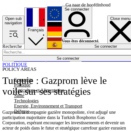
Ga naar de hoofdinhoud
Se connecter
Open sub
Close menu
English
navigation
Français
Deutsch
Vous êtes déconnecté.
Recherche
Se connecter
Español
Lumières éteintes
Se connecter
Rapporteur
Politique
Économie
Newsletters
Evénements
Em
POLITIQUE
POLICY AREAS
Turquie : Gazprom lève le
Economie
Politique
voile sur ses stratégies
Agriculture et Alimentation
Santé
Technologies
Energie, Environnement et Transport
Défense
Gazprom, la compagnie gazière monopoliste, s'est adjugé une
participation majoritaire dans la Turkish Bosphorus Gas
Corporation, espérant encourager les investissements et devenir un
acteur de poids dans le futur et stratégique carrefour gazier eurasien