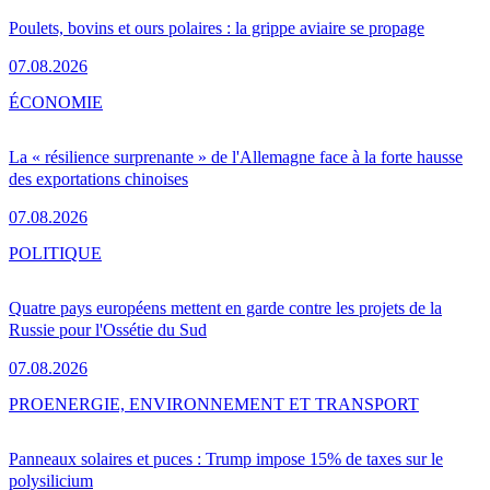
Poulets, bovins et ours polaires : la grippe aviaire se propage
07.08.2026
ÉCONOMIE
La « résilience surprenante » de l'Allemagne face à la forte hausse
des exportations chinoises
07.08.2026
POLITIQUE
Quatre pays européens mettent en garde contre les projets de la
Russie pour l'Ossétie du Sud
07.08.2026
PRO
ENERGIE, ENVIRONNEMENT ET TRANSPORT
Panneaux solaires et puces : Trump impose 15% de taxes sur le
polysilicium