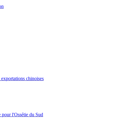
on
s exportations chinoises
e pour l'Ossétie du Sud