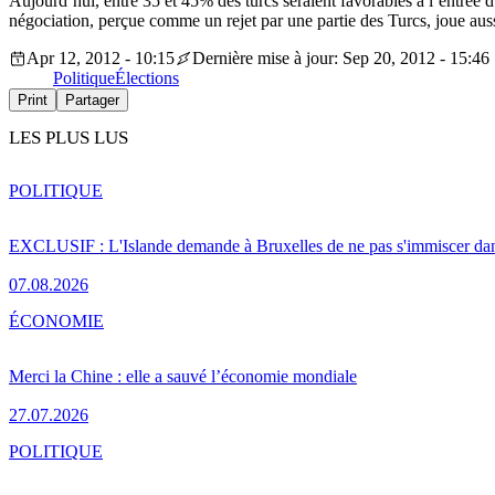
Aujourd’hui, entre 35 et 45% des turcs seraient favorables à l’entrée d
négociation, perçue comme un rejet par une partie des Turcs, joue aus
Apr 12, 2012 - 10:15
Dernière mise à jour: Sep 20, 2012 - 15:46
Politique
Élections
Print
Partager
LES PLUS LUS
POLITIQUE
EXCLUSIF : L'Islande demande à Bruxelles de ne pas s'immiscer dan
07.08.2026
ÉCONOMIE
Merci la Chine : elle a sauvé l’économie mondiale
27.07.2026
POLITIQUE