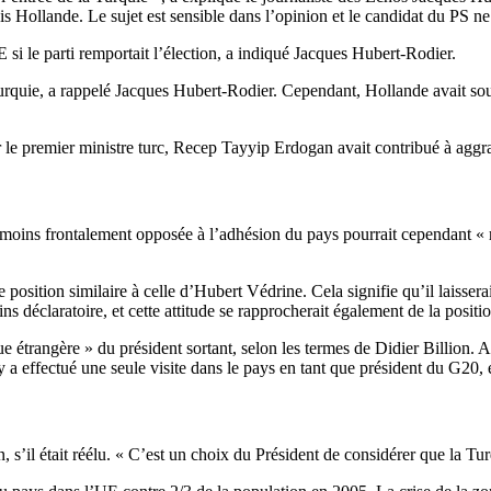
ois Hollande. Le sujet est sensible dans l’opinion et le candidat du PS 
E si le parti remportait l’élection, a indiqué Jacques Hubert-Rodier.
 Turquie, a rappelé Jacques Hubert-Rodier. Cependant, Hollande avait so
 par le premier ministre turc, Recep Tayyip Erdogan avait contribué à aggr
moins frontalement opposée à l’adhésion du pays pourrait cependant « re
position similaire à celle d’Hubert Védrine. Cela signifie qu’il laissera
ins déclaratoire, et cette attitude se rapprocherait également de la posit
 étrangère » du président sortant, selon les termes de Didier Billion. A
 a effectué une seule visite dans le pays en tant que président du G20, 
s’il était réélu. « C’est un choix du Président de considérer que la Tur