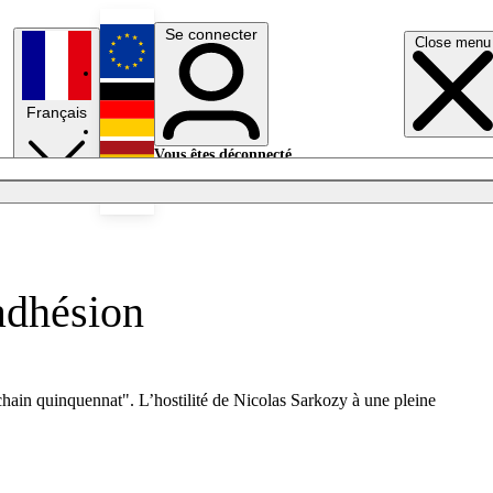
Se connecter
Close menu
English
Français
Deutsch
Vous êtes déconnecté.
Se connecter
Español
Lumières éteintes
’adhésion
chain quinquennat". L’hostilité de Nicolas Sarkozy à une pleine