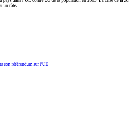
u pays dans l’UE contre 2/3 de la population en 2005. La crise de la zon
si un rôle.
s son référendum sur l'UE