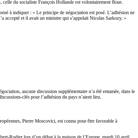
 -, celle du socialiste François Hollande est volontairement floue.
borné à indiquer : « Le principe de négociation est posé. L’adhésion ne
a accepté et il avait un ministre qui s’appelait Nicolas Sarkozy. »
négociation, aucune discussion supplémentaire n’a été entamée, dans le
discussions-clés pour l’adhésion du pays n’aient lieu.
uropéennes, Pierre Moscovici, est connu pour être favorable à
ert-Rodier lors d’un débat à la maison de l’Europe, mardi 10 avril.