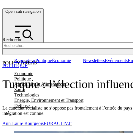
Open sub navigation
Recherche
Rapporteur
Politique
Économie
Newsletters
Evénements
Em
POLICY AREAS
POLITIQUE
Economie
Politique
Turquie : l’élection influe
Agriculture et Alimentation
Santé
Technologies
Energie, Environnement et Transport
Défense
La candidat socialiste ne s’oppose pas frontalement à l’entrée du pay
intégration est connue.
Ann-Laure Bourgeois
EURACTIV.fr