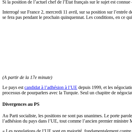
Si la position de l’actuel chef de l’État français sur le sujet est connu
Interrogé sur France 2, mercredi 11 avril, sur sa position sur l’entrée
se fera pas pendant le prochain quinquennat. Les conditions, en ce qui 
(A partir de la 17e minute)
Le pays est
candidat à l’adhésion à l’UE
depuis 1999, et les négociati
processus de pourparlers avec la Turquie. Seul un chapitre de négociat
Divergences au PS
Au Parti socialiste, les positions ne sont pas unanimes. Le porte paro
l’adhésion du pays dans l’UE, tout comme l’ancien premier ministre 
« Les populations de l’UE sont en majorité fondamentalement contre l’