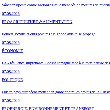
Sánchez riposte contre Meloni : l'Italie menacée de mesures de rétorsi
07.08.2026
PRO
AGRICULTURE & ALIMENTATION
Poulets, bovins et ours polaires : la grippe aviaire se propage
07.08.2026
ÉCONOMIE
La « résilience surprenante » de l'Allemagne face à la forte hausse de
07.08.2026
POLITIQUE
Quatre pays européens mettent en garde contre les projets de la Russi
07.08.2026
PRO
ENERGIE, ENVIRONNEMENT ET TRANSPORT