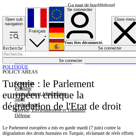
Ga naar de hoofdinhoud
Se connecter
Open sub
Close menu
English
navigation
Français
Deutsch
Vous êtes déconnecté.
Recherche
Se connecter
Español
Lumières éteintes
Se connecter
Rapporteur
Politique
Économie
Newsletters
Evénements
Em
POLITIQUE
POLICY AREAS
Turquie : le Parlement
Economie
Politique
européen critique la
Agriculture et Alimentation
Santé
dégradation de l'Etat de droit
Technologies
Energie, Environnement et Transport
Défense
Le Parlement européen a mis en garde mardi (7 juin) contre la
dégradation des droits humains en Turquie, réclamant de réels efforts