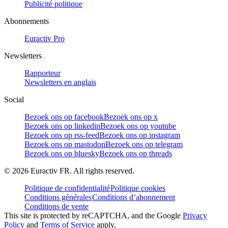
Publicité politique
Abonnements
Euractiv Pro
Newsletters
Rapporteur
Newsletters en anglais
Social
Bezoek ons op facebook
Bezoek ons op x
Bezoek ons op linkedin
Bezoek ons op youtube
Bezoek ons op rss-feed
Bezoek ons op instagram
Bezoek ons op mastodon
Bezoek ons op telegram
Bezoek ons op bluesky
Bezoek ons op threads
©
2026
Euractiv FR. All rights reserved.
Politique de confidentialité
Politique cookies
Conditions générales
Conditions d’abonnement
Conditions de vente
This site is protected by reCAPTCHA, and the Google
Privacy
Policy
and
Terms of Service
apply.