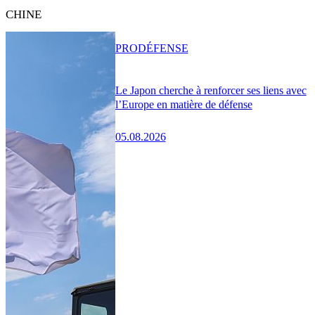
CHINE
PRO
DÉFENSE
Le Japon cherche à renforcer ses liens avec
l’Europe en matière de défense
05.08.2026