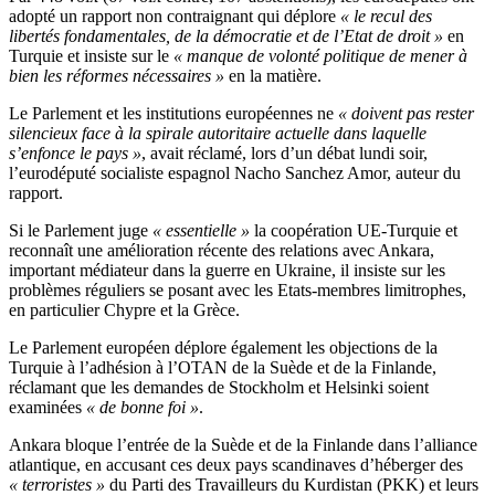
adopté un rapport non contraignant qui déplore
« le recul des
libertés fondamentales, de la démocratie et de l’Etat de droit »
en
Turquie et insiste sur le
« manque de volonté politique de mener à
bien les réformes nécessaires »
en la matière.
Le Parlement et les institutions européennes ne
« doivent pas rester
silencieux face à la spirale autoritaire actuelle dans laquelle
s’enfonce le pays »
, avait réclamé, lors d’un débat lundi soir,
l’eurodéputé socialiste espagnol Nacho Sanchez Amor, auteur du
rapport.
Si le Parlement juge
« essentielle »
la coopération UE-Turquie et
reconnaît une amélioration récente des relations avec Ankara,
important médiateur dans la guerre en Ukraine, il insiste sur les
problèmes réguliers se posant avec les Etats-membres limitrophes,
en particulier Chypre et la Grèce.
Le Parlement européen déplore également les objections de la
Turquie à l’adhésion à l’OTAN de la Suède et de la Finlande,
réclamant que les demandes de Stockholm et Helsinki soient
examinées
« de bonne foi »
.
Ankara bloque l’entrée de la Suède et de la Finlande dans l’alliance
atlantique, en accusant ces deux pays scandinaves d’héberger des
« terroristes »
du Parti des Travailleurs du Kurdistan (PKK) et leurs