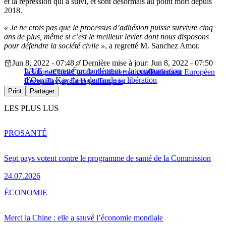
et la répression qui a suivi, et sont désormais au point mort depuis
2018.
« Je ne crois pas que le processus d’adhésion puisse survivre cinq
ans de plus, même si c’est le meilleur levier dont nous disposons
pour défendre la société civile »
, a regretté M. Sanchez Amor.
Jun 8, 2022 - 07:48
Dernière mise à jour: Jun 8, 2022 - 07:50
L’UE « regrette profondément » la condamnation
Politique
Chine
État de droit
International
Parlement Européen
d’Osman Kavala et demande sa libération
Recep Tayyip Erdogan
Turquie
Print
Partager
LES PLUS LUS
PRO
SANTÉ
Sept pays votent contre le programme de santé de la Commission
24.07.2026
ÉCONOMIE
Merci la Chine : elle a sauvé l’économie mondiale