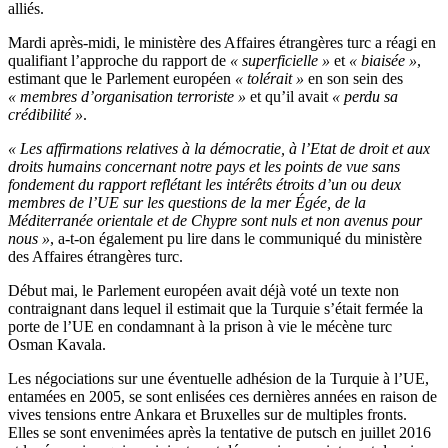
alliés.
Mardi après-midi, le ministère des Affaires étrangères turc a réagi en
qualifiant l’approche du rapport de
« superficielle »
et
« biaisée »
,
estimant que le Parlement européen
« tolérait »
en son sein des
« membres d’organisation terroriste »
et qu’il avait
« perdu sa
crédibilité »
.
« Les affirmations relatives à la démocratie, à l’Etat de droit et aux
droits humains concernant notre pays et les points de vue sans
fondement du rapport reflétant les intérêts étroits d’un ou deux
membres de l’UE sur les questions de la mer Égée, de la
Méditerranée orientale et de Chypre sont nuls et non avenus pour
nous »
, a-t-on également pu lire dans le communiqué du ministère
des Affaires étrangères turc.
Début mai, le Parlement européen avait déjà voté un texte non
contraignant dans lequel il estimait que la Turquie s’était fermée la
porte de l’UE en condamnant à la prison à vie le mécène turc
Osman Kavala.
Les négociations sur une éventuelle adhésion de la Turquie à l’UE,
entamées en 2005, se sont enlisées ces dernières années en raison de
vives tensions entre Ankara et Bruxelles sur de multiples fronts.
Elles se sont envenimées après la tentative de putsch en juillet 2016