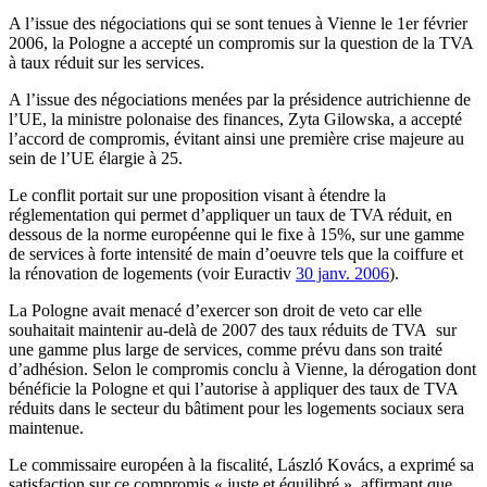
A l’issue des négociations qui se sont tenues à Vienne le 1er février
2006, la Pologne a accepté un compromis sur la question de la TVA
à taux réduit sur les services.
A l’issue des négociations menées par la présidence autrichienne de
l’UE, la ministre polonaise des finances, Zyta Gilowska, a accepté
l’accord de compromis, évitant ainsi une première crise majeure au
sein de l’UE élargie à 25.
Le conflit portait sur une proposition visant à étendre la
réglementation qui permet d’appliquer un taux de TVA réduit, en
dessous de la norme européenne qui le fixe à 15%, sur une gamme
de services à forte intensité de main d’oeuvre tels que la coiffure et
la rénovation de logements (voir Euractiv
30 janv. 2006
).
La Pologne avait menacé d’exercer son droit de veto car elle
souhaitait maintenir au-delà de 2007 des taux réduits de TVA sur
une gamme plus large de services, comme prévu dans son traité
d’adhésion. Selon le compromis conclu à Vienne, la dérogation dont
bénéficie la Pologne et qui l’autorise à appliquer des taux de TVA
réduits dans le secteur du bâtiment pour les logements sociaux sera
maintenue.
Le commissaire européen à la fiscalité, László Kovács, a exprimé sa
satisfaction sur ce compromis « juste et équilibré », affirmant que