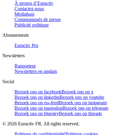
À propos d’Euractiv
Contactez-nous
Mediahuis
Communiqués de presse
Publicité politique
Abonnements
Euractiv Pro
Newsletters
Rapporteur
Newsletters en anglais
Social
Bezoek ons op facebook
Bezoek ons op x
Bezoek ons op linkedin
Bezoek ons op youtube
Bezoek ons op rss-feed
Bezoek ons op instagram
Bezoek ons op mastodon
Bezoek ons op telegram
Bezoek ons op bluesky
Bezoek ons op threads
©
2026
Euractiv FR. All rights reserved.
Politique de confidentialité
Politique cookies