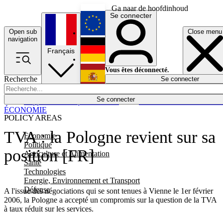
Ga naar de hoofdinhoud
Se connecter
Open sub
Close menu
English
navigation
Français
Deutsch
Vous êtes déconnecté.
Recherche
Se connecter
Español
Lumières éteintes
Se connecter
Rapporteur
Politique
Économie
Newsletters
Evénements
Em
ÉCONOMIE
POLICY AREAS
TVA : la Pologne revient sur sa
Economie
Politique
position [FR]
Agriculture et Alimentation
Santé
Technologies
Energie, Environnement et Transport
Défense
A l'issue des négociations qui se sont tenues à Vienne le 1er février
2006, la Pologne a accepté un compromis sur la question de la TVA
à taux réduit sur les services.