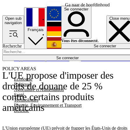
Ga naar de hoofdinhoud
Se connecter
Open sub
Close menu
English
navigation
Français
Deutsch
Vous êtes déconnecté.
Recherche
Se connecter
Español
Lumières éteintes
Se connecter
Rapporteur
Politique
Économie
Newsletters
Evénements
Em
POLICY AREAS
L'UE propose d'imposer des
Economie
droits de douane de 25 %
Politique
Agriculture et Alimentation
contre certains produits
Santé
Technologies
américains
Energie, Environnement et Transport
Défense
L'Union européenne (UE) prévoit de frapper les États-Unis de droits