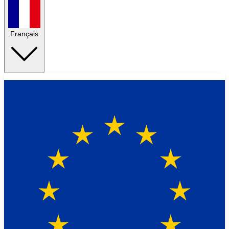
Français