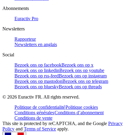
Abonnements
Euractiv Pro
Newsletters
Rapporteur
Newsletters en anglais
Social
Bezoek ons op facebook
Bezoek ons op x
Bezoek ons op linkedin
Bezoek ons op youtube
Bezoek ons op rss-feed
Bezoek ons op instagram
Bezoek ons op mastodon
Bezoek ons op telegram
Bezoek ons op bluesky
Bezoek ons op threads
©
2026
Euractiv FR. All rights reserved.
Politique de confidentialité
Politique cookies
Conditions générales
Conditions d’abonnement
Conditions de vente
This site is protected by reCAPTCHA, and the Google
Privacy
Policy
and
Terms of Service
apply.