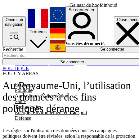
Ga naar de hoofdinhoud
Se connecter
Open sub
Close menu
English
navigation
Français
Deutsch
Vous êtes déconnecté.
Recherche
Se connecter
Español
Lumières éteintes
Se connecter
Rapporteur
Politique
Économie
Newsletters
Evénements
Em
POLITIQUE
POLICY AREAS
Au Royaume-Uni, l’utilisation
Economie
Politique
des données à des fins
Agriculture et Alimentation
Santé
politiques dérange
Technologies
Energie, Environnement et Transport
Défense
Les règles sur l'utilisation des données dans les campagnes
politiques doivent être révisées, selon la responsable de la protection