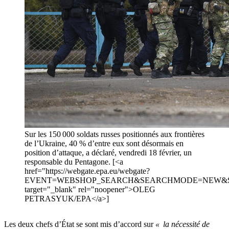
Sur les 150 000 soldats russes positionnés aux frontières
de l’Ukraine, 40 % d’entre eux sont désormais en
position d’attaque, a déclaré, vendredi 18 février, un
responsable du Pentagone. [<a
href="https://webgate.epa.eu/webgate?
EVENT=WEBSHOP_SEARCH&SEARCHMODE=NEW&SEARC
target="_blank" rel="noopener">OLEG
PETRASYUK/EPA</a>]
Les deux chefs d’État se sont mis d’accord sur
« la nécessité de