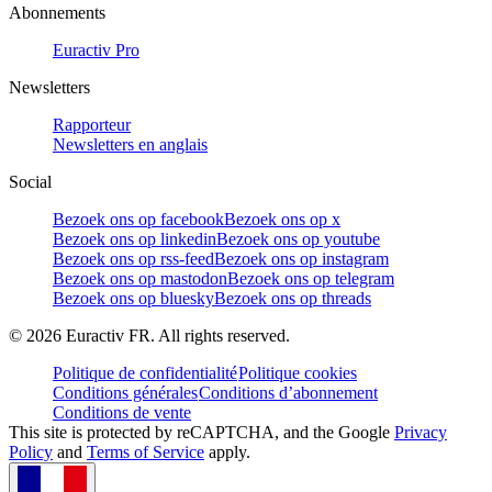
Abonnements
Euractiv Pro
Newsletters
Rapporteur
Newsletters en anglais
Social
Bezoek ons op facebook
Bezoek ons op x
Bezoek ons op linkedin
Bezoek ons op youtube
Bezoek ons op rss-feed
Bezoek ons op instagram
Bezoek ons op mastodon
Bezoek ons op telegram
Bezoek ons op bluesky
Bezoek ons op threads
©
2026
Euractiv FR. All rights reserved.
Politique de confidentialité
Politique cookies
Conditions générales
Conditions d’abonnement
Conditions de vente
This site is protected by reCAPTCHA, and the Google
Privacy
Policy
and
Terms of Service
apply.