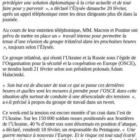
privilégier une solution diplomatique à la crise actuelle et de tout
faire pour y parvenir »
, a déclaré l’Élysée dimanche 20 février,
après un appel téléphonique entre les deux dirigeants plus tôt dans la
journée.
Au cours de leur entretien téléphonique, MM. Macron et Poutine ont
prévu de mettre en place un
« travail intense pour permettre la
tenue d’une réunion du groupe trilatéral dans les prochaines heures
»
, toujours selon l’Élysée.
Ce groupe trilatéral, qui réunit l’Ukraine et la Russie sous l’égide de
l’Organisation pour la sécurité et la coopération en Europe (OSCE),
se tiendra lundi 21 février selon son président polonais Adam
Halacinski.
« Son but est de discuter de tout ce qui se passe ces dernières
heures et quelles sont les mesures à prendre pour l’OSCE dans cette
situation afin surtout de conduire à une désescalade des tensions »
,
a-t-il précisé à propos du groupe de travail dans un tweet.
Ce week-end la tension est encore montée d’un cran dans l’est de
l’Ukraine. Sur les 150 000 soldats russes positionnés aux frontières
de l’Ukraine, 40 % d’entre eux sont désormais en position d’attaque,
a déclaré, vendredi 18 février, un responsable du Pentagone.
« Une
guerre menace à nouveau l’Europe. Et le risque est tout sauf écarté