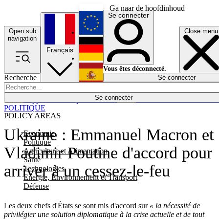
Ga naar de hoofdinhoud
Se connecter
Open sub
Close menu
English
navigation
Français
Deutsch
Vous êtes déconnecté.
Recherche
Se connecter
Español
Lumières éteintes
Se connecter
Rapporteur
Politique
Économie
Newsletters
Evénements
Em
POLITIQUE
POLICY AREAS
Ukraine : Emmanuel Macron et
Economie
Politique
Vladimir Poutine d'accord pour
Agriculture et Alimentation
Santé
arriver à un cessez-le-feu
Technologies
Energie, Environnement et Transport
Défense
Les deux chefs d'États se sont mis d'accord sur
«
la nécessité de
privilégier une solution diplomatique à la crise actuelle et de tout