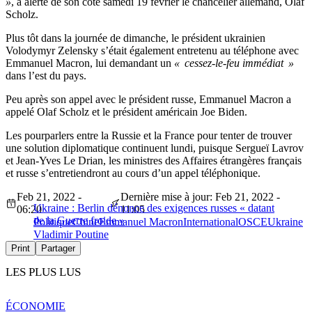
»
, a alerté de son côté samedi 19 février le chancelier allemand, Olaf
Scholz.
Plus tôt dans la journée de dimanche, le président ukrainien
Volodymyr Zelensky s’était également entretenu au téléphone avec
Emmanuel Macron, lui demandant un
« cessez-le-feu immédiat »
dans l’est du pays.
Peu après son appel avec le président russe, Emmanuel Macron a
appelé Olaf Scholz et le président américain Joe Biden.
Les pourparlers entre la Russie et la France pour tenter de trouver
une solution diplomatique continuent lundi, puisque Sergueï Lavrov
et Jean-Yves Le Drian, les ministres des Affaires étrangères français
et russe s’entretiendront au cours d’un appel téléphonique.
Feb 21, 2022 -
Dernière mise à jour: Feb 21, 2022 -
Ukraine : Berlin dénonce des exigences russes « datant
06:20
11:05
de la Guerre froide »
Politique
Chine
Emmanuel Macron
International
OSCE
Ukraine
Vladimir Poutine
Print
Partager
LES PLUS LUS
ÉCONOMIE