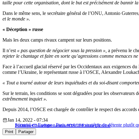
taille pour cette organisation, dont le but est précisément de bannir l
Dans le même sens, le secrétaire général de l’ONU, Antonio Guterres
et le monde ».
« Déception » russe
Mais les deux camps rivaux campent sur leurs positions.
Il n’est
« pas question de négocier sous la pression »,
a prévenu le che
rejeter le chantage et faire en sorte qu’agressions comme menaces ne p
Face à l’accueil glacial réservé par les Occidentaux aux exigences du
comme l’Ukraine, le représentant russe à l’OSCE, Alexandre Loukach
« Tout a tourné autour de leurs inquiétudes et du soi-disant comporte
Sur le terrain, les conditions se sont dégradées pour les observateurs 
extrêmement inquiet ».
Depuis 2014, l’OSCE est chargée de contrôler le respect des accords d
Jan 14, 2022 - 07:34
Sécurité en Europe : Paris veut une stratégie de détente plutôt
Politique
Chine
International
OSCE
Russie
Ukraine
Print
Partager