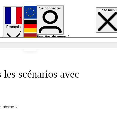
Se connecter
Close menu
English
Français
Deutsch
Vous êtes déconnecté.
Se connecter
Español
Lumières éteintes
s les scénarios avec
« sévères »
.