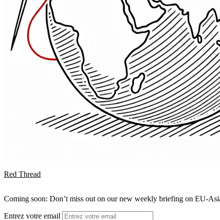
Red Thread
Coming soon: Don’t miss out on our new weekly briefing on EU-Asia 
Entrez votre email