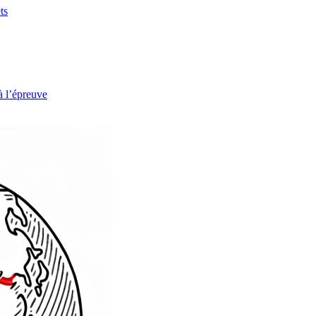
ts
à l’épreuve