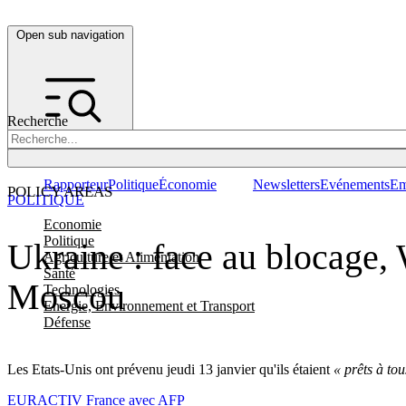
Open sub navigation
Recherche
Rapporteur
Politique
Économie
Newsletters
Evénements
Em
POLICY AREAS
POLITIQUE
Economie
Politique
Ukraine : face au blocage, 
Agriculture et Alimentation
Santé
Moscou
Technologies
Energie, Environnement et Transport
Défense
Les Etats-Unis ont prévenu jeudi 13 janvier qu'ils étaient
« prêts à tou
EURACTIV France avec AFP