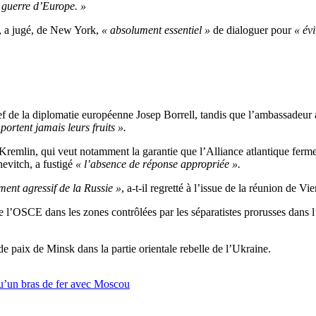
a guerre d’Europe. »
, a jugé, de New York,
« absolument essentiel »
de dialoguer pour
« év
f de la diplomatie européenne Josep Borrell, tandis que l’ambassadeur
ortent jamais leurs fruits ».
 Kremlin, qui veut notamment la garantie que l’Alliance atlantique ferm
evitch, a fustigé
« l’absence de réponse appropriée ».
ment agressif de la Russie »
, a-t-il regretté à l’issue de la réunion de Vi
de l’OSCE dans les zones contrôlées par les séparatistes prorusses dans l
e paix de Minsk dans la partie orientale rebelle de l’Ukraine.
 qu’un bras de fer avec Moscou