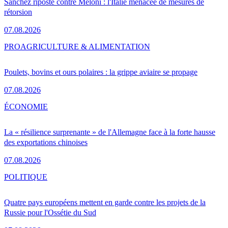
Sánchez riposte contre Meloni : l'Italie menacée de mesures de
rétorsion
07.08.2026
PRO
AGRICULTURE & ALIMENTATION
Poulets, bovins et ours polaires : la grippe aviaire se propage
07.08.2026
ÉCONOMIE
La « résilience surprenante » de l'Allemagne face à la forte hausse
des exportations chinoises
07.08.2026
POLITIQUE
Quatre pays européens mettent en garde contre les projets de la
Russie pour l'Ossétie du Sud