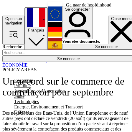
Ga naar de hoofdinhoud
Se connecter
Open sub
Close menu
English
navigation
Français
Deutsch
Vous êtes déconnecté.
Recherche
Se connecter
Español
Lumières éteintes
Se connecter
Rapporteur
Politique
Économie
Newsletters
Evénements
Em
ÉCONOMIE
POLICY AREAS
Un accord sur le commerce de
Economie
Politique
contrefaçon pour septembre
Agriculture et Alimentation
Santé
Technologies
Energie, Environnement et Transport
Défense
Des négociateurs des Etats-Unis, de l’Union Européenne et de neuf
autres pays ont déclaré ce vendredi (20 août) qu’ils envisageaient de
faire aboutir le travail sur la proposition d’un pacte visant à réprimer
plus sévèrement la contrefaçon des produits commerciaux et des