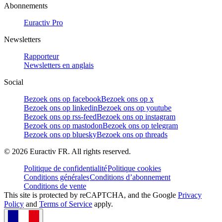
Abonnements
Euractiv Pro
Newsletters
Rapporteur
Newsletters en anglais
Social
Bezoek ons op facebook
Bezoek ons op x
Bezoek ons op linkedin
Bezoek ons op youtube
Bezoek ons op rss-feed
Bezoek ons op instagram
Bezoek ons op mastodon
Bezoek ons op telegram
Bezoek ons op bluesky
Bezoek ons op threads
©
2026
Euractiv FR. All rights reserved.
Politique de confidentialité
Politique cookies
Conditions générales
Conditions d’abonnement
Conditions de vente
This site is protected by reCAPTCHA, and the Google
Privacy
Policy
and
Terms of Service
apply.