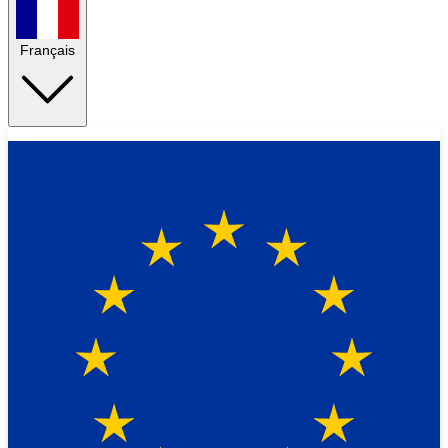
Français