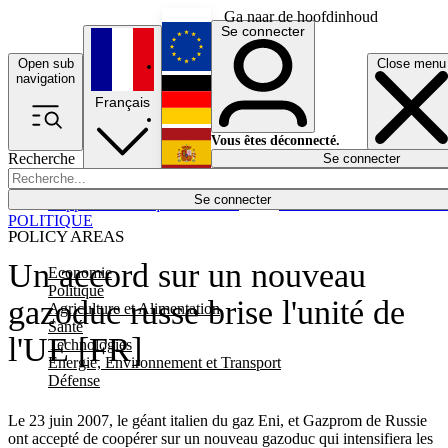
Ga naar de hoofdinhoud
Se connecter
Open sub
Close menu
English
navigation
Français
Deutsch
Vous êtes déconnecté.
Recherche
Se connecter
Español
Lumières éteintes
Se connecter
Rapporteur
Politique
Économie
Newsletters
Evénements
Em
POLITIQUE
POLICY AREAS
Un accord sur un nouveau
Economie
Politique
gazoduc russe brise l'unité de
Agriculture et Alimentation
Santé
l'UE [FR]
Technologies
Energie, Environnement et Transport
Défense
Le 23 juin 2007, le géant italien du gaz Eni, et Gazprom de Russie
ont accepté de coopérer sur un nouveau gazoduc qui intensifiera les