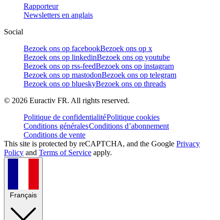
Rapporteur
Newsletters en anglais
Social
Bezoek ons op facebook
Bezoek ons op x
Bezoek ons op linkedin
Bezoek ons op youtube
Bezoek ons op rss-feed
Bezoek ons op instagram
Bezoek ons op mastodon
Bezoek ons op telegram
Bezoek ons op bluesky
Bezoek ons op threads
©
2026
Euractiv FR. All rights reserved.
Politique de confidentialité
Politique cookies
Conditions générales
Conditions d’abonnement
Conditions de vente
This site is protected by reCAPTCHA, and the Google
Privacy
Policy
and
Terms of Service
apply.
Français