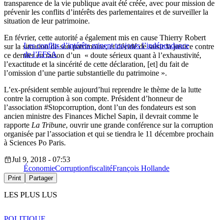
transparence de la vie publique avait été créée, avec pour mission de
prévenir les conflits d’intérêts des parlementaires et de surveiller la
situation de leur patrimoine.
En février, cette autorité a également mis en cause Thierry Robert
Les conflits d’intérêts minent toujours l’indépendance
sur la situation de son patrimoine, et décidé de saisir la justice contre
de l’EFSA
ce dernier en raison d’un « doute sérieux quant à l’exhaustivité,
l’exactitude et la sincérité de cette déclaration, [et] du fait de
l’omission d’une partie substantielle du patrimoine ».
L’ex-président semble aujourd’hui reprendre le thème de la lutte
contre la corruption à son compte. Président d’honneur de
l’association #Stopcorruption, dont l’un des fondateurs est son
ancien ministre des Finances Michel Sapin, il devrait comme le
rapporte
La Tribune
, ouvrir une grande conférence sur la corruption
organisée par l’association et qui se tiendra le 11 décembre prochain
à Sciences Po Paris.
Jul 9, 2018 - 07:53
Économie
Corruption
fiscalité
François Hollande
Print
Partager
LES PLUS LUS
POLITIQUE