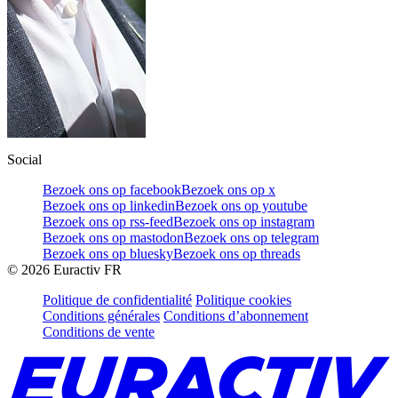
Social
Bezoek ons op facebook
Bezoek ons op x
Bezoek ons op linkedin
Bezoek ons op youtube
Bezoek ons op rss-feed
Bezoek ons op instagram
Bezoek ons op mastodon
Bezoek ons op telegram
Bezoek ons op bluesky
Bezoek ons op threads
©
2026
Euractiv FR
Politique de confidentialité
Politique cookies
Conditions générales
Conditions d’abonnement
Conditions de vente