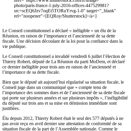
href="https://www.shutterstock.com/fr/image-
photo/paris-france-1-july-2016-offices-447529981?
src=scEQ6Jzv7oqEt5TORuYrvg-1-0" target="_blank"
rel="noopener">[EQRoy/Shutterstock]</a>]
Le Conseil constitutionnel a déclaré « inéligible » un élu de la
Réunion, en raison de l’importance et l’ancienneté de sa dette
fiscale. Une décision découlant de la loi pour la confiance dans la
vie publique.
Le Conseil constitutionnel a invalidé vendredi 6 juillet l’élection de
Thierry Robert, député de La Réunion du parti MoDem, et déclaré
ce dernier inéligible pour trois ans en raison de l’ancienneté et
l’importance de sa dette fiscale.
Bien que le député ait aujourd’hui régularisé sa situation fiscale, le
Conseil juge dans un communiqué que « compte tenu de
l’importance des sommes dues et de l’ancienneté de sa dette fiscale
qui porte sur plusieurs années et sur plusieurs impôts », l’inéligibilité
du député sur trois ans et sa mise en démission immédiate sont
justifiées.
Élu depuis 2012, Thierry Robert était le seul des 577 députés à ne
pas avoir reçu en avril dernier une attestation de conformité de sa
situation fiscale de la part de l’Assemblée nationale. Comme le