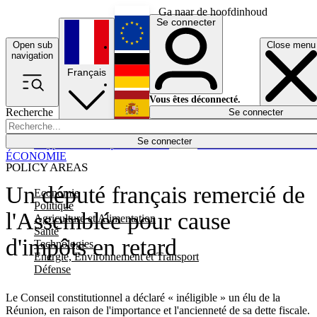
Ga naar de hoofdinhoud
Se connecter
Open sub
Close menu
English
navigation
Français
Deutsch
Vous êtes déconnecté.
Recherche
Se connecter
Español
Lumières éteintes
Se connecter
Rapporteur
Politique
Économie
Newsletters
Evénements
Em
ÉCONOMIE
POLICY AREAS
Un député français remercié de
Economie
Politique
l'Assemblée pour cause
Agriculture et Alimentation
Santé
d'impôts en retard
Technologies
Energie, Environnement et Transport
Défense
Le Conseil constitutionnel a déclaré « inéligible » un élu de la
Réunion, en raison de l'importance et l'ancienneté de sa dette fiscale.