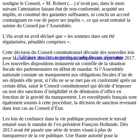
souligne le Conseil, « M. Robert (…) n’avait pas, dans le mois
suivant l’attestation faisant état de non-conformité, acquitté ses
impôts, ni constitué des garanties suffisantes, ni conclu un accord
contraignant en vue de payer ses impôts », ce qui avait entrainé la
saisine du Conseil par l’Assemblée.
L’élu avait en avril déclaré que « les sommes dues ont été
régularisées, pénalités comprises ».
Cette décision du Conseil constitutionnel découle des nouvelles lois
L’UE livre une liste noire des paradis fiscaux décevante
pour la confiance dans la vie publique, adoptées en septembre 2017.
Les nouvelles dispositions instaurent un contrôle de la situation
fiscale des parlementaires en début de mandat. Si l’Assemblée
nationale constate un manquement aux obligations fiscales d’un de
ses députés elle peut, si l’élu ne se se met pas en conformité après un
certain délai, saisir le Conseil constitutionnel qui décide d’imposer
ou non des sanctions d’inégibilité et de démission d’office en
fonction de la gravité du manquement. Les eurodéputés français sont
également soumis à cette procédure, la décision de sanction revenant
dans leur cas au Conseil d’État.
Les lois de confiance dans la vie publique poursuivent le travail
entamé sous le mandat de l’ex-président François Hollande. Dès
2013 avait été passée une série de textes visant à plus de
transparence de la vie publique. Une Haute autorité pour la