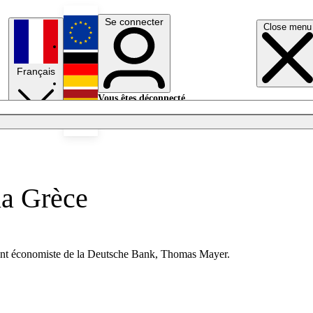
Se connecter
Close menu
English
Français
Deutsch
Vous êtes déconnecté.
Se connecter
Español
Lumières éteintes
la Grèce
minent économiste de la Deutsche Bank, Thomas Mayer.