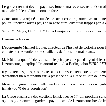
Le gouvernement devrait payer ses fonctionnaires et ses retraités en obl
monnaie faible et d'une monnaie forte.
Cette solution a déjà été utilisée lors de la crise argentine. Les mini
pourrait inciter d'autres pays de la zone euro, eux aussi frappés par la 
Selon M. Mayer, l'UE, le FMI et la Banque centrale européenne ne mettr
Une sortie forcée
L'économiste Michael Hüther, directeur de l'Institut de Cologne pour la
compter sur le soutien de ses bailleurs de fonds internationaux.
M. Hüther a qualifié de sacrosaint le principe de « pas d'argent si les 
la zone euro, a expliqué l'économiste lundi à Berlin, selon
EURACTIV
Il y a quelques jours, des articles dans la presse allemande ont exace
d'organiser un référendum sur la présence de la Grèce au sein de la zo
Même si le gouvernement allemand a directement démenti ces allégations
jamais (80 % de la population).
La Grèce organisera des élections législatives le 17 juin prochain suit
options pour tenter de garder le pays au sein de la zone euro lors de 