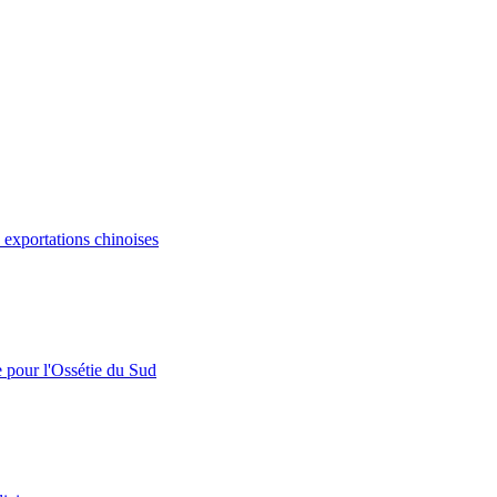
s exportations chinoises
e pour l'Ossétie du Sud