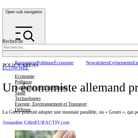
Open sub navigation
Recherche
Rapporteur
Politique
Économie
Newsletters
Evénements
Em
POLICY AREAS
ÉCONOMIE
Economie
Politique
Un économiste allemand pr
Agriculture et Alimentation
Santé
Technologies
Energie, Environnement et Transport
Défense
La Grèce pourrait adopter une monnaie parallèle, ou « Geuro », qui p
Amandine Gillet
EURACTIV.com