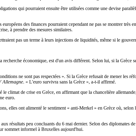
igations qui pourraient ensuite être utilisées comme une devise parallèle
stres européens des finances pourraient cependant ne pas se montrer très 
crise, à prendre des mesures similaires.
aient pas un terme à leurs injections de liquidités, même si le gouvern
 recherche économique, est d'un avis différent. Selon lui, si la Grèce se
conditions ne sont pas respectées ». Si la Grèce refusait de mener les réf
 Allemagne
. « L'euro survivra sans la Grèce », a-t-il affirmé.
rbé le climat de crise en Grèce, en affirmant que la chancelière alleman
ne euro.
, elles ont alimenté le sentiment « anti-Merkel » en Grèce où, selon le
e aux résultats peu concluants du 6 mai dernier. Selon des diplomates de 
leur sommet informel à Bruxelles aujourd'hui.