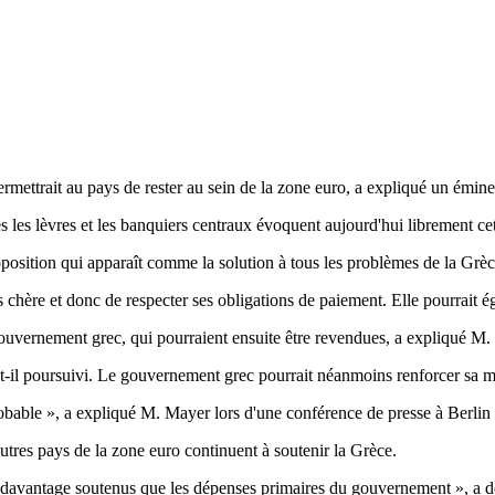
ermettrait au pays de rester au sein de la zone euro, a expliqué un é
tes les lèvres et les banquiers centraux évoquent aujourd'hui librement cet
sition qui apparaît comme la solution à tous les problèmes de la Grèce :
s chère et donc de respecter ses obligations de paiement. Elle pourrait 
gouvernement grec, qui pourraient ensuite être revendues, a expliqué M.
-t-il poursuivi. Le gouvernement grec pourrait néanmoins renforcer sa m
 probable », a expliqué M. Mayer lors d'une conférence de presse à Berlin 
utres pays de la zone euro continuent à soutenir la Grèce.
nt davantage soutenus que les dépenses primaires du gouvernement », a 