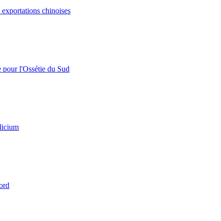
s exportations chinoises
e pour l'Ossétie du Sud
licium
ord