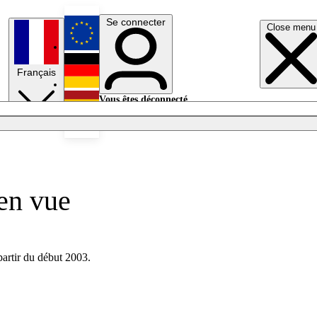
Se connecter
Close menu
English
Français
Deutsch
Vous êtes déconnecté.
Se connecter
Español
Lumières éteintes
 en vue
artir du début 2003.