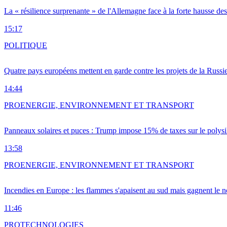
La « résilience surprenante » de l'Allemagne face à la forte hausse de
15:17
POLITIQUE
Quatre pays européens mettent en garde contre les projets de la Russi
14:44
PRO
ENERGIE, ENVIRONNEMENT ET TRANSPORT
Panneaux solaires et puces : Trump impose 15% de taxes sur le polysi
13:58
PRO
ENERGIE, ENVIRONNEMENT ET TRANSPORT
Incendies en Europe : les flammes s'apaisent au sud mais gagnent le n
11:46
PRO
TECHNOLOGIES