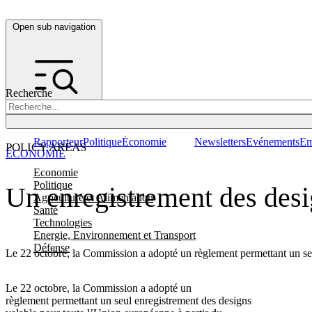
Open sub navigation
Recherche
Rapporteur
Politique
Économie
Newsletters
Evénements
Em
POLICY AREAS
ÉCONOMIE
Economie
Politique
Un enregistrement des desi
Agriculture et Alimentation
Santé
Technologies
Energie, Environnement et Transport
Défense
Le 22 octobre, la Commission a adopté un règlement permettant un seu
Le 22 octobre, la Commission a adopté un
règlement permettant un seul enregistrement des designs