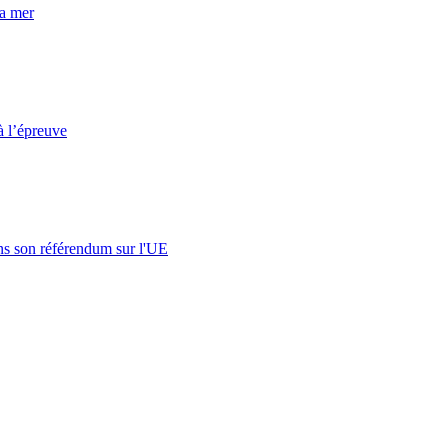
la mer
à l’épreuve
s son référendum sur l'UE