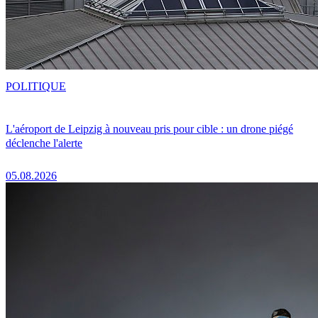
POLITIQUE
L'aéroport de Leipzig à nouveau pris pour cible : un drone piégé
déclenche l'alerte
05.08.2026