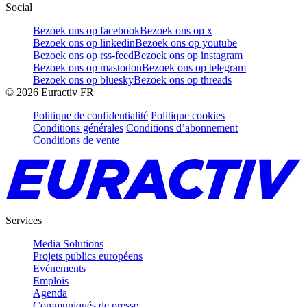
Social
Bezoek ons op facebook
Bezoek ons op x
Bezoek ons op linkedin
Bezoek ons op youtube
Bezoek ons op rss-feed
Bezoek ons op instagram
Bezoek ons op mastodon
Bezoek ons op telegram
Bezoek ons op bluesky
Bezoek ons op threads
©
2026
Euractiv FR
Politique de confidentialité
Politique cookies
Conditions générales
Conditions d’abonnement
Conditions de vente
Services
Media Solutions
Projets publics européens
Evénements
Emplois
Agenda
Communiqués de presse