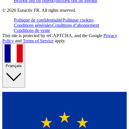
Bezoek ons op bluesky
Bezoek ons op threads
©
2026
Euractiv FR. All rights reserved.
Politique de confidentialité
Politique cookies
Conditions générales
Conditions d’abonnement
Conditions de vente
This site is protected by reCAPTCHA, and the Google
Privacy
Policy
and
Terms of Service
apply.
Français