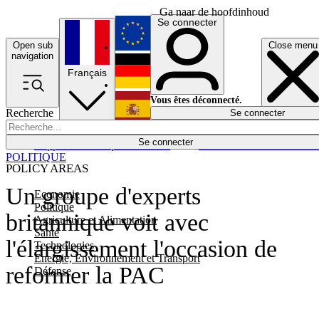
Ga naar de hoofdinhoud
Se connecter
Open sub
Close menu
English
navigation
Français
Deutsch
Vous êtes déconnecté.
Recherche
Se connecter
Español
Lumières éteintes
Se connecter
Rapporteur
Politique
Économie
Newsletters
Evénements
Em
POLITIQUE
POLICY AREAS
Un groupe d'experts
Economie
Politique
britannique voit avec
Agriculture et Alimentation
Santé
l'élargissement l'occasion de
Technologies
Energie, Environnement et Transport
reformer la PAC
Défense