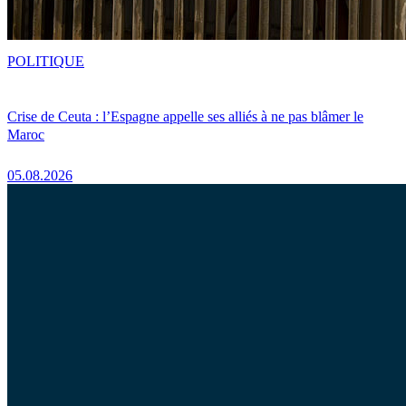
POLITIQUE
Crise de Ceuta : l’Espagne appelle ses alliés à ne pas blâmer le
Maroc
05.08.2026