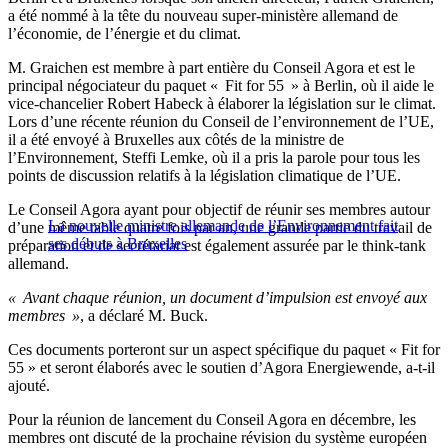
a été nommé à la tête du nouveau super-ministère allemand de
l’économie, de l’énergie et du climat.
M. Graichen est membre à part entière du Conseil Agora et est le
principal négociateur du paquet « Fit for 55 » à Berlin, où il aide le
vice-chancelier Robert Habeck à élaborer la législation sur le climat.
Lors d’une récente réunion du Conseil de l’environnement de l’UE,
il a été envoyé à Bruxelles aux côtés de la ministre de
l’Environnement, Steffi Lemke, où il a pris la parole pour tous les
points de discussion relatifs à la législation climatique de l’UE.
Le Conseil Agora ayant pour objectif de réunir ses membres autour
La nouvelle ministre allemande de l’Environnement fait
d’une même table quatre fois par an, une grande partie du travail de
ses débuts à Bruxelles
préparation et de secrétariat est également assurée par le think-tank
allemand.
« Avant chaque réunion, un document d’impulsion est envoyé aux
membres »
, a déclaré M. Buck.
Ces documents porteront sur un aspect spécifique du paquet « Fit for
55 » et seront élaborés avec le soutien d’Agora Energiewende, a-t-il
ajouté.
Pour la réunion de lancement du Conseil Agora en décembre, les
membres ont discuté de la prochaine révision du système européen