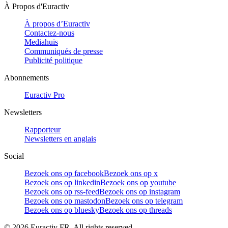
À Propos d'Euractiv
À propos d’Euractiv
Contactez-nous
Mediahuis
Communiqués de presse
Publicité politique
Abonnements
Euractiv Pro
Newsletters
Rapporteur
Newsletters en anglais
Social
Bezoek ons op facebook
Bezoek ons op x
Bezoek ons op linkedin
Bezoek ons op youtube
Bezoek ons op rss-feed
Bezoek ons op instagram
Bezoek ons op mastodon
Bezoek ons op telegram
Bezoek ons op bluesky
Bezoek ons op threads
©
2026
Euractiv FR. All rights reserved.