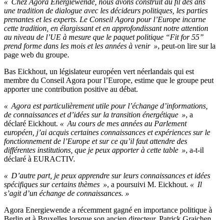
« Chez Agora Energiewende, nous avons construit au fil des ans
une tradition de dialogue avec les décideurs politiques, les parties
prenantes et les experts. Le Conseil Agora pour l’Europe incarne
cette tradition, en élargissant et en approfondissant notre attention
au niveau de l’UE à mesure que le paquet politique “Fit for 55”
prend forme dans les mois et les années à venir »
, peut-on lire sur la
page web du groupe.
Bas Eickhout, un législateur européen vert néerlandais qui est
membre du Conseil Agora pour l’Europe, estime que le groupe peut
apporter une contribution positive au débat.
« Agora est particulièrement utile pour l’échange d’informations,
de connaissances et d’idées sur la transition énergétique »
, a
déclaré Eickhout.
« Au cours de mes années au Parlement
européen, j’ai acquis certaines connaissances et expériences sur le
fonctionnement de l’Europe et sur ce qu’il faut attendre des
différentes institutions, que je peux apporter à cette table »
, a-t-il
déclaré à EURACTIV.
« D’autre part, je peux apprendre sur leurs connaissances et idées
spécifiques sur certains thèmes »
, a poursuivi M. Eickhout.
« Il
s’agit d’un échange de connaissances. »
Agora Energiewende a récemment gagné en importance politique à
Berlin et à Bruxelles lorsque son ancien directeur, Patrick Graichen,