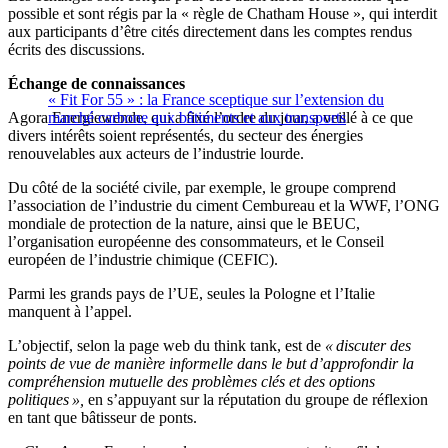
possible et sont régis par la « règle de Chatham House », qui interdit
aux participants d’être cités directement dans les comptes rendus
écrits des discussions.
Échange de connaissances
« Fit For 55 » : la France sceptique sur l’extension du
Agora Energiewende, qui a fixé l’ordre du jour, a veillé à ce que
marché carbone aux bâtiments et aux transports
divers intérêts soient représentés, du secteur des énergies
renouvelables aux acteurs de l’industrie lourde.
Du côté de la société civile, par exemple, le groupe comprend
l’association de l’industrie du ciment Cembureau et la WWF, l’ONG
mondiale de protection de la nature, ainsi que le BEUC,
l’organisation européenne des consommateurs, et le Conseil
européen de l’industrie chimique (CEFIC).
Parmi les grands pays de l’UE, seules la Pologne et l’Italie
manquent à l’appel.
L’objectif, selon la page web du think tank, est de
« discuter des
points de vue de manière informelle dans le but d’approfondir la
compréhension mutuelle des problèmes clés et des options
politiques »,
en s’appuyant sur la réputation du groupe de réflexion
en tant que bâtisseur de ponts.