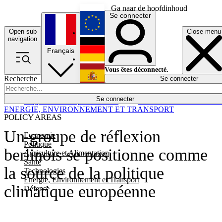
Ga naar de hoofdinhoud
Se connecter
Open sub
Close menu
English
navigation
Français
Deutsch
Vous êtes déconnecté.
Recherche
Se connecter
Español
Lumières éteintes
Se connecter
Rapporteur
Politique
Économie
Newsletters
Evénements
Em
ENERGIE, ENVIRONNEMENT ET TRANSPORT
POLICY AREAS
Un groupe de réflexion
Economie
Politique
berlinois se positionne comme
Agriculture et Alimentation
Santé
la source de la politique
Technologies
Energie, Environnement et Transport
climatique européenne
Défense