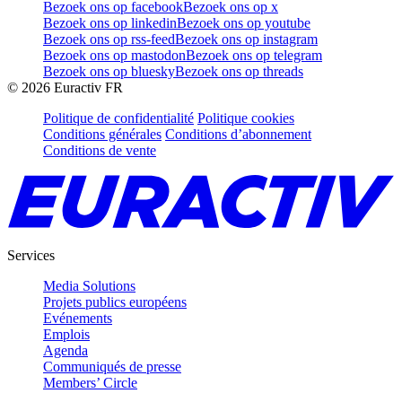
Bezoek ons op facebook
Bezoek ons op x
Bezoek ons op linkedin
Bezoek ons op youtube
Bezoek ons op rss-feed
Bezoek ons op instagram
Bezoek ons op mastodon
Bezoek ons op telegram
Bezoek ons op bluesky
Bezoek ons op threads
©
2026
Euractiv FR
Politique de confidentialité
Politique cookies
Conditions générales
Conditions d’abonnement
Conditions de vente
Services
Media Solutions
Projets publics européens
Evénements
Emplois
Agenda
Communiqués de presse
Members’ Circle