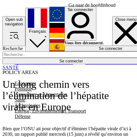
Ga naar de hoofdinhoud
Se connecter
Open sub
Close menu
English
navigation
Français
Deutsch
Vous êtes déconnecté.
Recherche
Se connecter
Español
Lumières éteintes
Se connecter
Rapporteur
Politique
Économie
Newsletters
Evénements
Em
SANTÉ
POLICY AREAS
Un long chemin vers
Economie
Politique
l’élimination de l’hépatite
Agriculture et Alimentation
Santé
virale en Europe
Technologies
Energie, Environnement et Transport
Défense
Bien que l’ONU ait pour objectif d’éliminer l’hépatite virale d’ici à
2030, un rapport publié mercredi (15 juin) a révélé qu’environ un