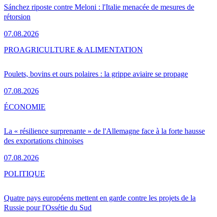
Sánchez riposte contre Meloni : l'Italie menacée de mesures de
rétorsion
07.08.2026
PRO
AGRICULTURE & ALIMENTATION
Poulets, bovins et ours polaires : la grippe aviaire se propage
07.08.2026
ÉCONOMIE
La « résilience surprenante » de l'Allemagne face à la forte hausse
des exportations chinoises
07.08.2026
POLITIQUE
Quatre pays européens mettent en garde contre les projets de la
Russie pour l'Ossétie du Sud