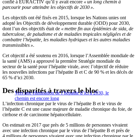
confié à EURACTIV qu’il y avait encore
« un long chemin à
parcourir pour atteindre les objectifs de 2030 »
.
Les objectifs ont été fixés en 2015, lorsque les Nations unies ont
adopté les Objectifs de développement durable (ODD) pour 2030,
dont l’un des objectifs était de
« mettre fin aux épidémies de sida, de
tuberculose, de paludisme et de maladies tropicales négligées et de
combattre l’hépatite, les maladies hydriques et les autres maladies
transmissibles »
.
Cet objectif a été soutenu en 2016, lorsque l’Assemblée mondiale de
la santé (AMS) a approuvé la première Stratégie mondiale du
secteur de la santé pour l’hépatite virale, avec l’objectif de réduire
les nouvelles infections par l’hépatite B et C de 90 % et les décès de
65 % d’ici 2030.
Des disparités à travers le bloc
Vers une élimination de l’hépatite d’ici à 2030, le
chemin est encore long
L’infection chronique par le virus de l’hépatite B et le virus de
l’hépatite C est une cause majeure de maladie chronique du foie, de
cirrhose et de carcinome hépatocellulaire.
On estimait en 2017 que près de 5 millions de personnes vivaient
avec une infection chronique par le virus de l’hépatite B et près de
4 millions de personnes vivaient avec une infection chronique par le