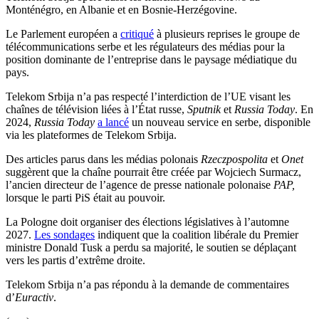
Monténégro, en Albanie et en Bosnie-Herzégovine.
Le Parlement européen a
critiqué
à plusieurs reprises le groupe de
télécommunications serbe et les régulateurs des médias pour la
position dominante de l’entreprise dans le paysage médiatique du
pays.
Telekom Srbija n’a pas respecté l’interdiction de l’UE visant les
chaînes de télévision liées à l’État russe,
Sputnik
et
Russia Today
. En
2024,
Russia Today
a lancé
un nouveau service en serbe, disponible
via les plateformes de Telekom Srbija.
Des articles parus dans les médias polonais
Rzeczpospolita
et
Onet
suggèrent que la chaîne pourrait être créée par Wojciech Surmacz,
l’ancien directeur de l’agence de presse nationale polonaise
PAP,
lorsque le parti PiS était au pouvoir.
La Pologne doit organiser des élections législatives à l’automne
2027.
Les sondages
indiquent que la coalition libérale du Premier
ministre Donald Tusk a perdu sa majorité, le soutien se déplaçant
vers les partis d’extrême droite.
Telekom Srbija n’a pas répondu à la demande de commentaires
d’
Euractiv
.