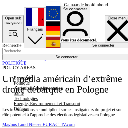
Ga naar de hoofdinhoud
Se connecter
Open sub
Close menu
English
navigation
Français
Deutsch
Vous êtes déconnecté.
Recherche
Se connecter
Español
Lumières éteintes
Se connecter
Rapporteur
Politique
Économie
Newsletters
Evénements
Em
POLITIQUE
POLICY AREAS
Un média américain d’extrême
Economie
Politique
droite débarque en Pologne
Agriculture et Alimentation
Santé
Technologies
Energie, Environnement et Transport
Défense
Les interrogations se multiplient sur les instigateurs du projet et son
rôle potentiel à l'approche des élections législatives en Pologne
Magnus Lund Nielsen
EURACTIV.com