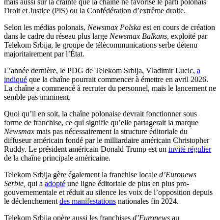
mais aussi sur la crainte que la chaîne ne favorise le parti polonais
Droit et Justice (PiS) ou la Confédération d’extrême droite.
Selon les médias polonais,
Newsmax
Polska
est en cours de création
dans le cadre du réseau plus large
Newsmax Balkans
, exploité par
Telekom Srbija, le groupe de télécommunications serbe détenu
majoritairement par l’État.
L’année dernière, le PDG de Telekom Srbija, Vladimir Lucic,
a
indiqué
que la chaîne pourrait commencer à émettre en avril 2026.
La chaîne a commencé à recruter du personnel, mais le lancement ne
semble pas imminent.
Quoi qu’il en soit, la chaîne polonaise devrait fonctionner sous
forme de franchise, ce qui signifie qu’elle partagerait la marque
Newsmax
mais pas nécessairement la structure éditoriale du
diffuseur américain fondé par le milliardaire américain Christopher
Ruddy. Le président américain Donald Trump est un
invité régulier
de la chaîne principale américaine.
Telekom Srbija gère également la franchise locale
d’Euronews
Serbie,
qui a
adopté
une ligne éditoriale de plus en plus pro-
gouvernementale et réduit au silence les voix de l’opposition depuis
le déclenchement
des manifestations
nationales fin 2024.
Telekom Srbija opère aussi les franchises
d’Euronews
au