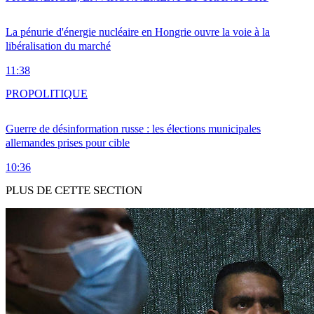
La pénurie d'énergie nucléaire en Hongrie ouvre la voie à la
libéralisation du marché
11:38
PRO
POLITIQUE
Guerre de désinformation russe : les élections municipales
allemandes prises pour cible
10:36
PLUS DE CETTE SECTION