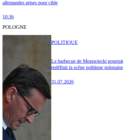
allemandes prises pour cible
10:36
POLOGNE
POLITIQUE
Le barbecue de Morawiecki pourrait
redéfinir la scène politique polonaise
31.07.2026