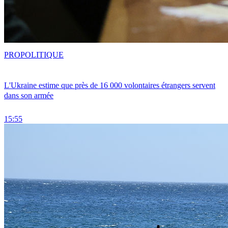
PRO
POLITIQUE
L'Ukraine estime que près de 16 000 volontaires étrangers servent
dans son armée
15:55