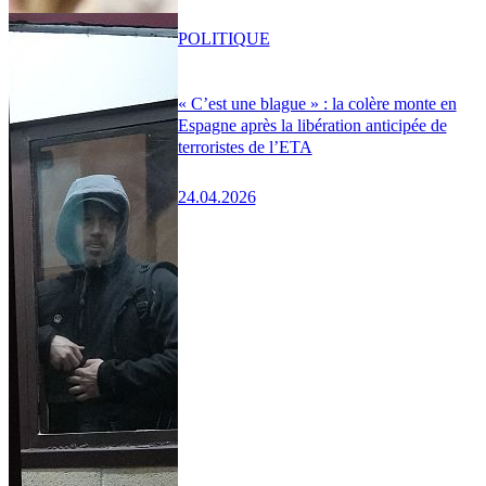
POLITIQUE
« C’est une blague » : la colère monte en
Espagne après la libération anticipée de
terroristes de l’ETA
24.04.2026