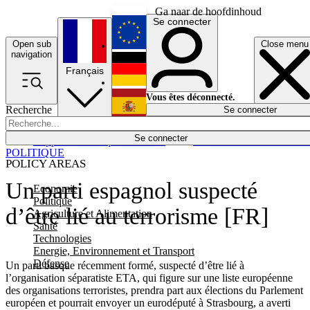
Ga naar de hoofdinhoud
Se connecter
Open sub
Close menu
English
navigation
Français
Deutsch
Vous êtes déconnecté.
Recherche
Se connecter
Español
Lumières éteintes
Se connecter
Rapporteur
Politique
Économie
Newsletters
Evénements
Em
POLITIQUE
POLICY AREAS
Un parti espagnol suspecté
Economie
Politique
d’être lié au terrorisme [FR]
Agriculture et Alimentation
Santé
Technologies
Energie, Environnement et Transport
Défense
Un parti basque récemment formé, suspecté d’être lié à
l’organisation séparatiste ETA, qui figure sur une liste européenne
des organisations terroristes, prendra part aux élections du Parlement
européen et pourrait envoyer un eurodéputé à Strasbourg, a averti