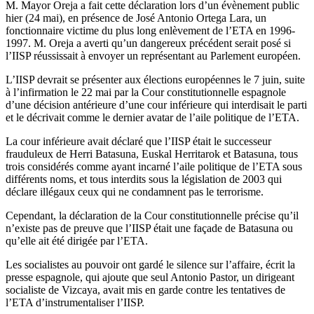
M. Mayor Oreja a fait cette déclaration lors d’un évènement public
hier (24 mai), en présence de José Antonio Ortega Lara, un
fonctionnaire victime du plus long enlèvement de l’ETA en 1996-
1997. M. Oreja a averti qu’un dangereux précédent serait posé si
l’IISP réussissait à envoyer un représentant au Parlement européen.
L’IISP devrait se présenter aux élections européennes le 7 juin, suite
à l’infirmation le 22 mai par la Cour constitutionnelle espagnole
d’une décision antérieure d’une cour inférieure qui interdisait le parti
et le décrivait comme le dernier avatar de l’aile politique de l’ETA.
La cour inférieure avait déclaré que l’IISP était le successeur
frauduleux de Herri Batasuna, Euskal Herritarok et Batasuna, tous
trois considérés comme ayant incarné l’aile politique de l’ETA sous
différents noms, et tous interdits sous la législation de 2003 qui
déclare illégaux ceux qui ne condamnent pas le terrorisme.
Cependant, la déclaration de la Cour constitutionnelle précise qu’il
n’existe pas de preuve que l’IISP était une façade de Batasuna ou
qu’elle ait été dirigée par l’ETA.
Les socialistes au pouvoir ont gardé le silence sur l’affaire, écrit la
presse espagnole, qui ajoute que seul Antonio Pastor, un dirigeant
socialiste de Vizcaya, avait mis en garde contre les tentatives de
l’ETA d’instrumentaliser l’IISP.