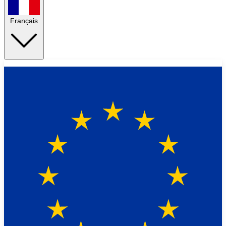
Français