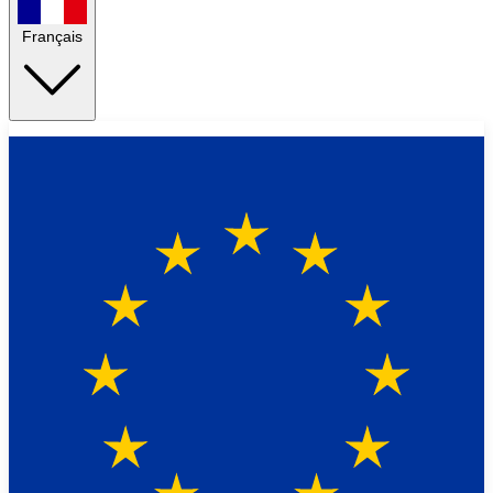
Français