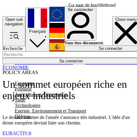
Ga naar de hoofdinhoud
Se connecter
Open sub
Close menu
English
navigation
Français
Deutsch
Vous êtes déconnecté.
Recherche
Se connecter
Español
Lumières éteintes
Se connecter
Rapporteur
Politique
Économie
Newsletters
Evénements
Em
ÉCONOMIE
POLICY AREAS
Un sommet européen riche en
Economie
Politique
enjeux industriels
Agriculture et Alimentation
Santé
Technologies
Energie, Environnement et Transport
Défense
Le dernier sommet de l'année s'annonce très industriel. L'idée d'un
drone européen devrait faire son chemin.
EURACTIV.fr