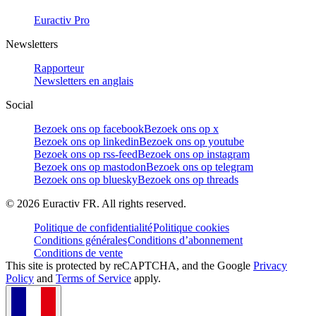
Euractiv Pro
Newsletters
Rapporteur
Newsletters en anglais
Social
Bezoek ons op facebook
Bezoek ons op x
Bezoek ons op linkedin
Bezoek ons op youtube
Bezoek ons op rss-feed
Bezoek ons op instagram
Bezoek ons op mastodon
Bezoek ons op telegram
Bezoek ons op bluesky
Bezoek ons op threads
©
2026
Euractiv FR. All rights reserved.
Politique de confidentialité
Politique cookies
Conditions générales
Conditions d’abonnement
Conditions de vente
This site is protected by reCAPTCHA, and the Google
Privacy
Policy
and
Terms of Service
apply.