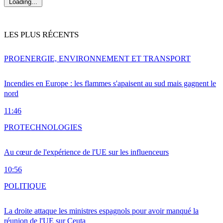
Loading...
LES PLUS RÉCENTS
PRO
ENERGIE, ENVIRONNEMENT ET TRANSPORT
Incendies en Europe : les flammes s'apaisent au sud mais gagnent le
nord
11:46
PRO
TECHNOLOGIES
Au cœur de l'expérience de l'UE sur les influenceurs
10:56
POLITIQUE
La droite attaque les ministres espagnols pour avoir manqué la
réunion de l'UE sur Ceuta