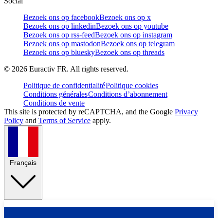
Social
Bezoek ons op facebook
Bezoek ons op x
Bezoek ons op linkedin
Bezoek ons op youtube
Bezoek ons op rss-feed
Bezoek ons op instagram
Bezoek ons op mastodon
Bezoek ons op telegram
Bezoek ons op bluesky
Bezoek ons op threads
©
2026
Euractiv FR. All rights reserved.
Politique de confidentialité
Politique cookies
Conditions générales
Conditions d’abonnement
Conditions de vente
This site is protected by reCAPTCHA, and the Google
Privacy
Policy
and
Terms of Service
apply.
Français