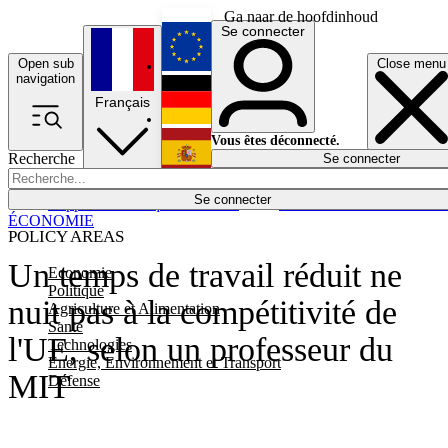
Ga naar de hoofdinhoud
Se connecter
Open sub
Close menu
English
navigation
Français
Deutsch
Vous êtes déconnecté.
Recherche
Se connecter
Español
Lumières éteintes
Se connecter
Rapporteur
Politique
Économie
Newsletters
Evénements
Em
ÉCONOMIE
POLICY AREAS
Un temps de travail réduit ne
Economie
Politique
nuit pas à la compétitivité de
Agriculture et Alimentation
Santé
l'UE, selon un professeur du
Technologies
Energie, Environnement et Transport
MIT
Défense