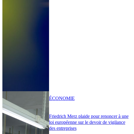
ÉCONOMIE
Friedrich Merz plaide pour renoncer à une
loi européenne sur le devoir de vigilance
des entreprises