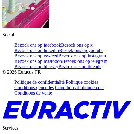
Social
Bezoek ons op facebook
Bezoek ons op x
Bezoek ons op linkedin
Bezoek ons op youtube
Bezoek ons op rss-feed
Bezoek ons op instagram
Bezoek ons op mastodon
Bezoek ons op telegram
Bezoek ons op bluesky
Bezoek ons op threads
©
2026
Euractiv FR
Politique de confidentialité
Politique cookies
Conditions générales
Conditions d’abonnement
Conditions de vente
Services