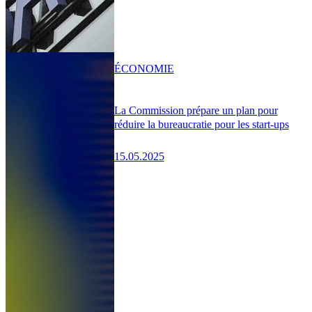
ÉCONOMIE
La Commission prépare un plan pour
réduire la bureaucratie pour les start-ups
15.05.2025