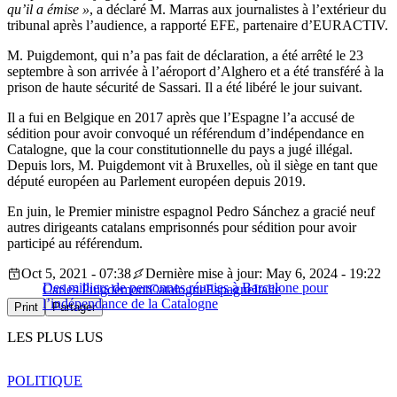
qu’il a émise »
, a déclaré M. Marras aux journalistes à l’extérieur du
tribunal après l’audience, a rapporté EFE, partenaire d’EURACTIV.
M. Puigdemont, qui n’a pas fait de déclaration, a été arrêté le 23
septembre à son arrivée à l’aéroport d’Alghero et a été transféré à la
prison de haute sécurité de Sassari. Il a été libéré le jour suivant.
Il a fui en Belgique en 2017 après que l’Espagne l’a accusé de
sédition pour avoir convoqué un référendum d’indépendance en
Catalogne, que la cour constitutionnelle du pays a jugé illégal.
Depuis lors, M. Puigdemont vit à Bruxelles, où il siège en tant que
député européen au Parlement européen depuis 2019.
En juin, le Premier ministre espagnol Pedro Sánchez a gracié neuf
autres dirigeants catalans emprisonnés pour sédition pour avoir
participé au référendum.
Oct 5, 2021 - 07:38
Dernière mise à jour: May 6, 2024 - 19:22
Des milliers de personnes réunies à Barcelone pour
Carles Puigdemont
Catalogne
Espagne
Italie
l’indépendance de la Catalogne
Print
Partager
LES PLUS LUS
POLITIQUE