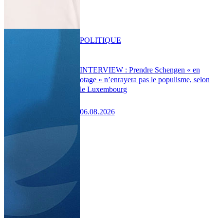
POLITIQUE
INTERVIEW : Prendre Schengen « en
otage » n’enrayera pas le populisme, selon
le Luxembourg
06.08.2026