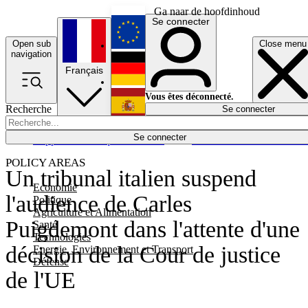
Ga naar de hoofdinhoud
Se connecter
Open sub
Close menu
English
navigation
Français
Deutsch
Vous êtes déconnecté.
Recherche
Se connecter
Español
Lumières éteintes
Se connecter
Rapporteur
Politique
Économie
Newsletters
Evénements
Em
POLICY AREAS
Un tribunal italien suspend
Economie
l'audience de Carles
Politique
Agriculture et Alimentation
Puigdemont dans l'attente d'une
Santé
Technologies
décision de la Cour de justice
Energie, Environnement et Transport
Défense
de l'UE