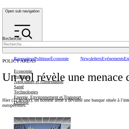
Open sub navigation
Recherche
Rapporteur
Politique
Économie
Newsletters
Evénements
Em
POLICY AREAS
Economie
Un vol révèle une menace qu
Politique
Agriculture et Alimentation
Santé
Technologies
Energie, Environnement et Transport
Hier (12 février), un homme armé a dévalisé une banque située à l’inté
Défense
européennes.