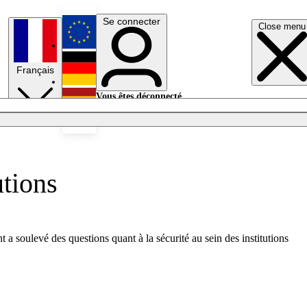
Se connecter
Close menu
English
Français
Deutsch
Vous êtes déconnecté.
Se connecter
Español
Lumières éteintes
utions
a soulevé des questions quant à la sécurité au sein des institutions