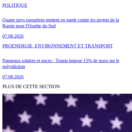
POLITIQUE
Quatre pays européens mettent en garde contre les projets de la
Russie pour l'Ossétie du Sud
07.08.2026
PRO
ENERGIE, ENVIRONNEMENT ET TRANSPORT
Panneaux solaires et puces : Trump impose 15% de taxes sur le
polysilicium
07.08.2026
PLUS DE CETTE SECTION