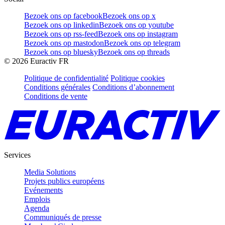
Bezoek ons op facebook
Bezoek ons op x
Bezoek ons op linkedin
Bezoek ons op youtube
Bezoek ons op rss-feed
Bezoek ons op instagram
Bezoek ons op mastodon
Bezoek ons op telegram
Bezoek ons op bluesky
Bezoek ons op threads
©
2026
Euractiv FR
Politique de confidentialité
Politique cookies
Conditions générales
Conditions d’abonnement
Conditions de vente
Services
Media Solutions
Projets publics européens
Evénements
Emplois
Agenda
Communiqués de presse