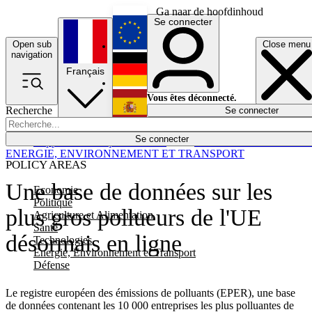
Ga naar de hoofdinhoud
Se connecter
Open sub
Close menu
English
navigation
Français
Deutsch
Vous êtes déconnecté.
Recherche
Se connecter
Español
Lumières éteintes
Se connecter
Rapporteur
Politique
Économie
Newsletters
Evénements
Em
ENERGIE, ENVIRONNEMENT ET TRANSPORT
POLICY AREAS
Une base de données sur les
Economie
Politique
plus gros pollueurs de l'UE
Agriculture et Alimentation
Santé
désormais en ligne
Technologies
Energie, Environnement et Transport
Défense
Le registre européen des émissions de polluants (EPER), une base
de données contenant les 10 000 entreprises les plus polluantes de