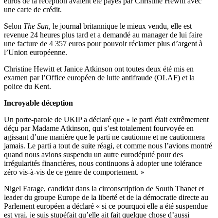
euros de la réception avaient été payés par Christine Hewitt avec
une carte de crédit.
Selon
The Sun
, le journal britannique le mieux vendu, elle est
revenue 24 heures plus tard et a demandé au manager de lui faire
une facture de 4 357 euros pour pouvoir réclamer plus d’argent à
l’Union européenne.
Christine Hewitt et Janice Atkinson ont toutes deux été mis en
examen par l’Office européen de lutte antifraude (OLAF) et la
police du Kent.
Incroyable déception
Un porte-parole de UKIP a déclaré que « le parti était extrêmement
déçu par Madame Atkinson, qui s’est totalement fourvoyée en
agissant d’une manière que le parti ne cautionne et ne cautionnera
jamais. Le parti a tout de suite réagi, et comme nous l’avions montré
quand nous avions suspendu un autre eurodéputé pour des
irrégularités financières, nous continuons à adopter une tolérance
zéro vis-à-vis de ce genre de comportement. »
Nigel Farage, candidat dans la circonscription de South Thanet et
leader du groupe Europe de la liberté et de la démocratie directe au
Parlement européen a déclaré « si ce pourquoi elle a été suspendue
est vrai, je suis stupéfait qu’elle ait fait quelque chose d’aussi