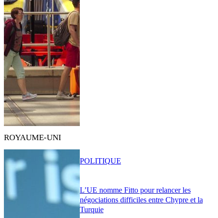
ROYAUME-UNI
POLITIQUE
L’UE nomme Fitto pour relancer les
négociations difficiles entre Chypre et la
Turquie