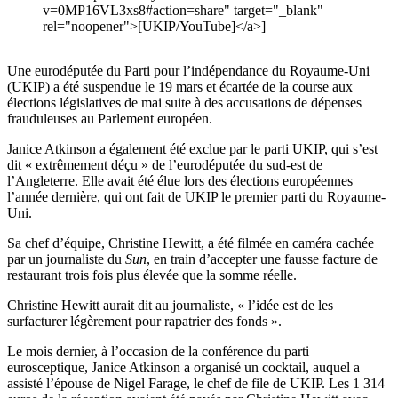
v=0MP16VL3xs8#action=share" target="_blank"
rel="noopener">[UKIP/YouTube]</a>]
Une eurodéputée du Parti pour l’indépendance du Royaume-Uni
(UKIP) a été suspendue le 19 mars et écartée de la course aux
élections législatives de mai suite à des accusations de dépenses
frauduleuses au Parlement européen.
Janice Atkinson a également été exclue par le parti UKIP, qui s’est
dit « extrêmement déçu » de l’eurodéputée du sud-est de
l’Angleterre. Elle avait été élue lors des élections européennes
l’année dernière, qui ont fait de UKIP le premier parti du Royaume-
Uni.
Sa chef d’équipe, Christine Hewitt, a été filmée en caméra cachée
par un journaliste du
Sun
, en train d’accepter une fausse facture de
restaurant trois fois plus élevée que la somme réelle.
Christine Hewitt aurait dit au journaliste, « l’idée est de les
surfacturer légèrement pour rapatrier des fonds ».
Le mois dernier, à l’occasion de la conférence du parti
eurosceptique, Janice Atkinson a organisé un cocktail, auquel a
assisté l’épouse de Nigel Farage, le chef de file de UKIP. Les 1 314