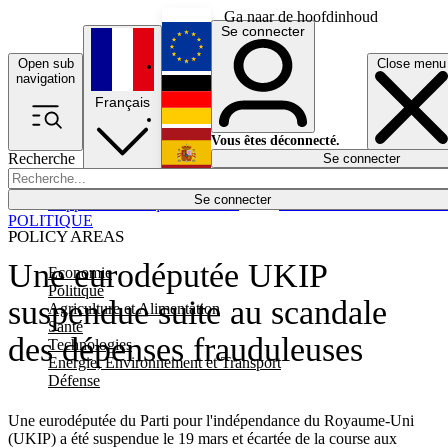
Ga naar de hoofdinhoud
Se connecter
Open sub
Close menu
English
navigation
Français
Deutsch
Vous êtes déconnecté.
Recherche
Se connecter
Español
Lumières éteintes
Se connecter
Rapporteur
Politique
Économie
Newsletters
Evénements
Em
POLITIQUE
POLICY AREAS
Une eurodéputée UKIP
Economie
Politique
suspendue suite au scandale
Agriculture et Alimentation
Santé
des dépenses frauduleuses
Technologies
Energie, Environnement et Transport
Défense
Une eurodéputée du Parti pour l'indépendance du Royaume-Uni
(UKIP) a été suspendue le 19 mars et écartée de la course aux