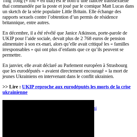
Ting Tong (« fou » en thaï) est le nom d’une fiancée transsexuelle
thaï commandée par la poste et joué par le comique Matt Lucas dans
un sketch de la série populaire Little Britain. Elle échange des
rapports sexuels contre l’obtention d’un permis de résidence
britannique, entre autres.
En décembre, il a été révélé que Janice Atkinson, porte-parole de
UKIP pour l’aide sociale, devait plus de 2 768 euros de pension
alimentaire à son ex-mari, alors qu’elle avait critiqué les « familles
irresponsables » qui ont plus d’enfants que ce qu’ils peuvent se
permettre.
En janvier, elle avait déclaré au Parlement européen à Strasbourg
que les eurodéputés « avaient directement encouragé » la mort de
jeunes Ukrainiens en intervenant dans le conflit ukrainien.
>> Lire :
UKIP reproche aux eurodéputés les morts de la crise
ukrainienne
Mar 20, 2015 - 14:12
Politique
fraude
Nigel Farage
Royaume-Uni
Royaume-Uni en Europe
UKIP
Print
Partager
LES PLUS LUS