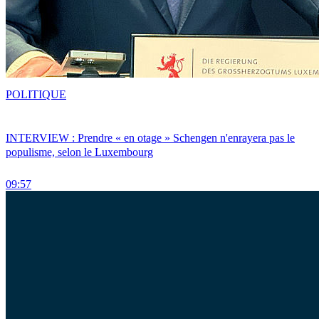
POLITIQUE
INTERVIEW : Prendre « en otage » Schengen n'enrayera pas le
populisme, selon le Luxembourg
09:57