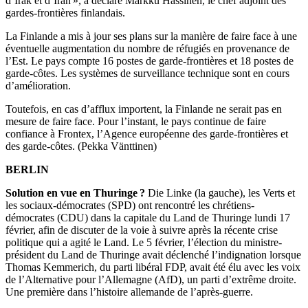
d’Irak et d’Iran », a déclaré Markku Hassinen, le chef adjoint des
gardes-frontières finlandais.
La Finlande a mis à jour ses plans sur la manière de faire face à une
éventuelle augmentation du nombre de réfugiés en provenance de
l’Est. Le pays compte 16 postes de garde-frontières et 18 postes de
garde-côtes. Les systèmes de surveillance technique sont en cours
d’amélioration.
Toutefois, en cas d’afflux importent, la Finlande ne serait pas en
mesure de faire face. Pour l’instant, le pays continue de faire
confiance à Frontex, l’Agence européenne des garde-frontières et
des garde-côtes. (Pekka Vänttinen)
BERLIN
Solution en vue en Thuringe ?
Die Linke (la gauche), les Verts et
les sociaux-démocrates (SPD) ont rencontré les chrétiens-
démocrates (CDU) dans la capitale du Land de Thuringe lundi 17
février, afin de discuter de la voie à suivre après la récente crise
politique qui a agité le Land. Le 5 février, l’élection du ministre-
président du Land de Thuringe avait déclenché l’indignation lorsque
Thomas Kemmerich, du parti libéral FDP, avait été élu avec les voix
de l’Alternative pour l’Allemagne (AfD), un parti d’extrême droite.
Une première dans l’histoire allemande de l’après-guerre.