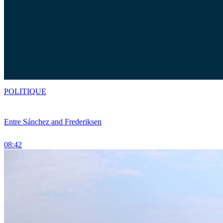
POLITIQUE
Entre Sánchez and Frederiksen
08:42