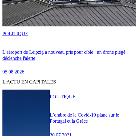
POLITIQUE
L'aéroport de Leipzig à nouveau pris pour cible : un drone piégé
déclenche l'alerte
05.08.2026
L'ACTU EN CAPITALES
POLITIQUE
L’ombre de la Covid-19 plane sur le
Portugal et la Grèce
30.07.2021