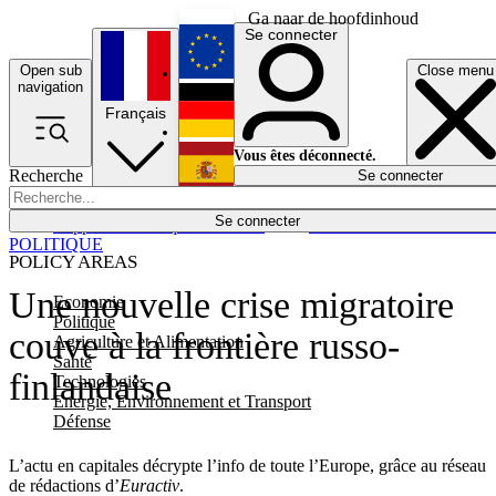
Ga naar de hoofdinhoud
Se connecter
Open sub
Close menu
English
navigation
Français
Deutsch
Vous êtes déconnecté.
Recherche
Se connecter
Español
Lumières éteintes
Se connecter
Rapporteur
Politique
Économie
Newsletters
Evénements
Em
POLITIQUE
POLICY AREAS
Une nouvelle crise migratoire
Economie
Politique
couve à la frontière russo-
Agriculture et Alimentation
Santé
finlandaise
Technologies
Energie, Environnement et Transport
Défense
L’actu en capitales décrypte l’info de toute l’Europe, grâce au réseau
de rédactions d’
Euractiv
.