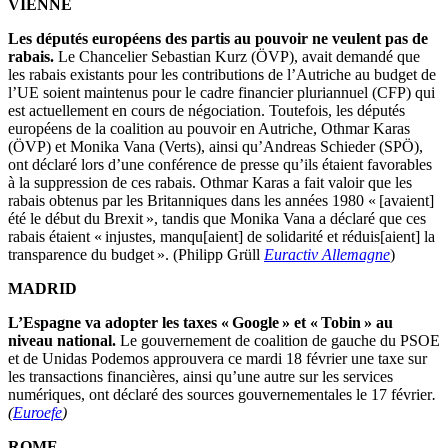
VIENNE
Les députés européens des partis au pouvoir ne veulent pas de
rabais.
Le Chancelier Sebastian Kurz (ÖVP), avait demandé que
les rabais existants pour les contributions de l’Autriche au budget de
l’UE soient maintenus pour le cadre financier pluriannuel (CFP) qui
est actuellement en cours de négociation. Toutefois, les députés
européens de la coalition au pouvoir en Autriche, Othmar Karas
(ÖVP) et Monika Vana (Verts), ainsi qu’Andreas Schieder (SPÖ),
ont déclaré lors d’une conférence de presse qu’ils étaient favorables
à la suppression de ces rabais. Othmar Karas a fait valoir que les
rabais obtenus par les Britanniques dans les années 1980 « [avaient]
été le début du Brexit », tandis que Monika Vana a déclaré que ces
rabais étaient « injustes, manqu[aient] de solidarité et réduis[aient] la
transparence du budget ». (Philipp Grüll
Euractiv Allemagne
)
MADRID
L’Espagne va adopter les taxes « Google » et « Tobin » au
niveau national.
Le gouvernement de coalition de gauche du PSOE
et de Unidas Podemos approuvera ce mardi 18 février une taxe sur
les transactions financières, ainsi qu’une autre sur les services
numériques, ont déclaré des sources gouvernementales le 17 février
.
(
Euroefe
)
ROME