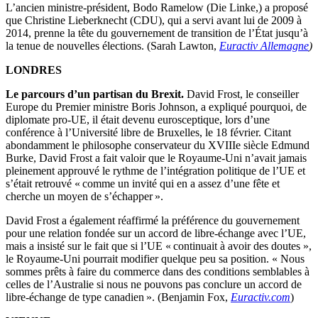
L’ancien ministre-président, Bodo Ramelow (Die Linke,) a proposé
que Christine Lieberknecht (CDU), qui a servi avant lui de 2009 à
2014, prenne la tête du gouvernement de transition de l’État jusqu’à
la tenue de nouvelles élections. (Sarah Lawton,
Euractiv Allemagne
)
LONDRES
Le parcours d’un partisan du Brexit.
David Frost, le conseiller
Europe du Premier ministre Boris Johnson, a expliqué pourquoi, de
diplomate pro-UE, il était devenu eurosceptique, lors d’une
conférence à l’Université libre de Bruxelles, le 18 février. Citant
abondamment le philosophe conservateur du XVIIIe siècle Edmund
Burke, David Frost a fait valoir que le Royaume-Uni n’avait jamais
pleinement approuvé le rythme de l’intégration politique de l’UE et
s’était retrouvé « comme un invité qui en a assez d’une fête et
cherche un moyen de s’échapper ».
David Frost a également réaffirmé la préférence du gouvernement
pour une relation fondée sur un accord de libre-échange avec l’UE,
mais a insisté sur le fait que si l’UE « continuait à avoir des doutes »,
le Royaume-Uni pourrait modifier quelque peu sa position. « Nous
sommes prêts à faire du commerce dans des conditions semblables à
celles de l’Australie si nous ne pouvons pas conclure un accord de
libre-échange de type canadien ». (Benjamin Fox,
Euractiv.com
)