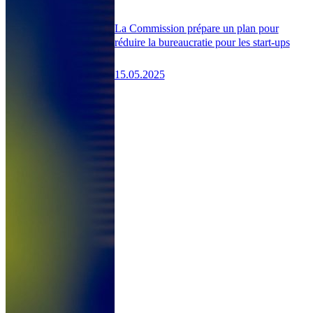
La Commission prépare un plan pour
réduire la bureaucratie pour les start-ups
15.05.2025