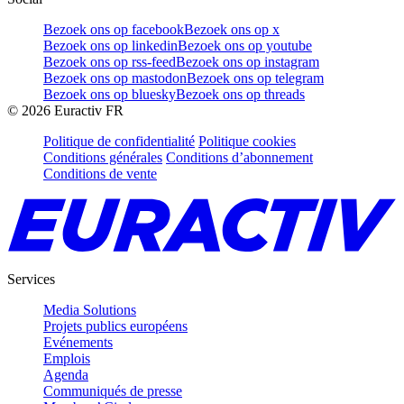
Bezoek ons op facebook
Bezoek ons op x
Bezoek ons op linkedin
Bezoek ons op youtube
Bezoek ons op rss-feed
Bezoek ons op instagram
Bezoek ons op mastodon
Bezoek ons op telegram
Bezoek ons op bluesky
Bezoek ons op threads
©
2026
Euractiv FR
Politique de confidentialité
Politique cookies
Conditions générales
Conditions d’abonnement
Conditions de vente
Services
Media Solutions
Projets publics européens
Evénements
Emplois
Agenda
Communiqués de presse