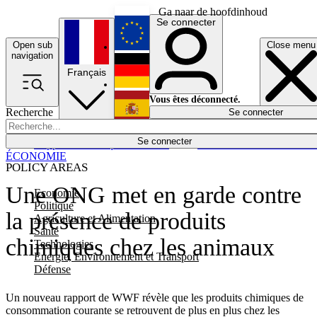
Ga naar de hoofdinhoud
Se connecter
Open sub
Close menu
English
navigation
Français
Deutsch
Vous êtes déconnecté.
Recherche
Se connecter
Español
Lumières éteintes
Se connecter
Rapporteur
Politique
Économie
Newsletters
Evénements
Em
ÉCONOMIE
POLICY AREAS
Une ONG met en garde contre
Economie
Politique
la présence de produits
Agriculture et Alimentation
Santé
chimiques chez les animaux
Technologies
Energie, Environnement et Transport
Défense
Un nouveau rapport de WWF révèle que les produits chimiques de
consommation courante se retrouvent de plus en plus chez les