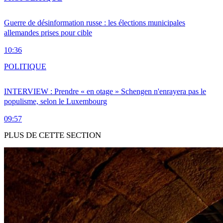
Guerre de désinformation russe : les élections municipales
allemandes prises pour cible
10:36
POLITIQUE
INTERVIEW : Prendre « en otage » Schengen n'enrayera pas le
populisme, selon le Luxembourg
09:57
PLUS DE CETTE SECTION