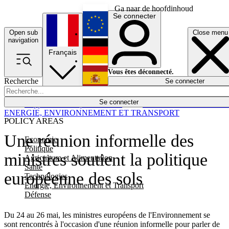
Ga naar de hoofdinhoud
Se connecter
Open sub
Close menu
English
navigation
Français
Deutsch
Vous êtes déconnecté.
Recherche
Se connecter
Español
Lumières éteintes
Se connecter
Rapporteur
Politique
Économie
Newsletters
Evénements
Em
ENERGIE, ENVIRONNEMENT ET TRANSPORT
POLICY AREAS
Une réunion informelle des
Economie
Politique
ministres soutient la politique
Agriculture et Alimentation
Santé
européenne des sols
Technologies
Energie, Environnement et Transport
Défense
Du 24 au 26 mai, les ministres européens de l'Environnement se
sont rencontrés à l'occasion d'une réunion informelle pour parler de