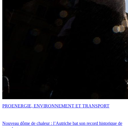
PRO
ENERGIE, ENVIRONNEMENT ET TRANSPORT
Nouveau dôme de chaleur : l’Autriche bat son record historique de