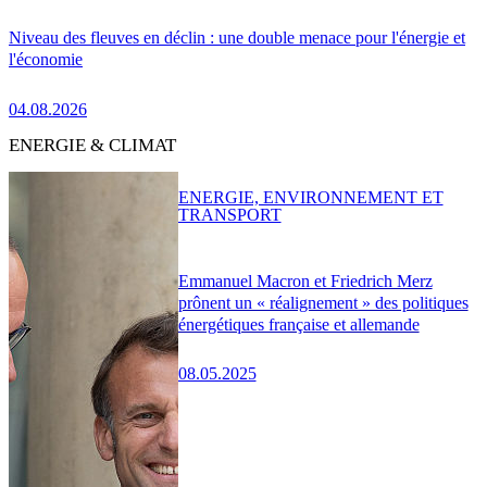
Niveau des fleuves en déclin : une double menace pour l'énergie et
l'économie
04.08.2026
ENERGIE & CLIMAT
ENERGIE, ENVIRONNEMENT ET
TRANSPORT
Emmanuel Macron et Friedrich Merz
prônent un « réalignement » des politiques
énergétiques française et allemande
08.05.2025