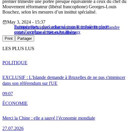
premier trimestre une portée presque équivalente à ceux du chef du
Mouvement réformateur (libéral francophone) Georges-Louis
Bouchez, selon les mesures d’un institut spécialisé.
May 3, 2024 - 15:37
Européennes : duel acharné pour la troisième place
Politique
Belgique
cordon sanitaire
Extrême Droite
Flandre
entre l’extrême droite et les libéraux
syndicats
Vlaams Belang
Wallonie
Print
Partager
LES PLUS LUS
POLITIQUE
EXCLUSIF : L'Islande demande à Bruxelles de ne pas s'immiscer
dans son référendum sur l'UE
09:07
ÉCONOMIE
Merci la Chine : elle a sauvé l’économie mondiale
27.07.2026