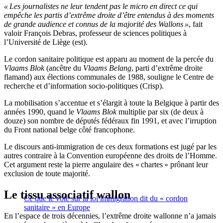
« Les journalistes ne leur tendent pas le micro en direct ce qui
empêche les partis d’extrême droite d’être entendus à des moments
de grande audience et connus de la majorité des Wallons »
, fait
valoir François Debras, professeur de sciences politiques à
l’Université de Liège (est).
Le cordon sanitaire politique est apparu au moment de la percée du
Vlaams Blok
(ancêtre du
Vlaams Belang
, parti d’extrême droite
flamand) aux élections communales de 1988, souligne le Centre de
recherche et d’information socio-politiques (Crisp).
La mobilisation s’accentue et s’élargit à toute la Belgique à partir des
années 1990, quand le
Vlaams Blok
multiplie par six (de deux à
douze) son nombre de députés fédéraux fin 1991, et avec l’irruption
du Front national belge côté francophone.
Le discours anti-immigration de ces deux formations est jugé par les
autres contraire à la Convention européenne des droits de l’Homme.
Cet argument reste la pierre angulaire des « chartes » prônant leur
exclusion de toute majorité.
Le tissu associatif wallon
Ce que le vote sur la loi immigration dit du « cordon
sanitaire » en Europe
En l’espace de trois décennies, l’extrême droite wallonne n’a jamais