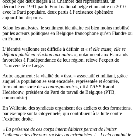
occupé que deux sièges à la Chambre des représentants, un
décroché en 1991 par le Front national belge et un autre en 2010
avec le Parti populaire, deux partis à l’existence éphémère
aujourd’hui disparus.
Selon les analystes, le sentiment identitaire est bien moins mobilisé
par les acteurs politiques en Belgique francophone qu’en Flandre ou
en France.
L’identité wallonne est difficile à définir, et
« si elle existe, elle se
définira plutôt en réaction aux autres »
, notamment aux Flamands
favorables à l’indépendance de leur région, relève l’expert de
l’Université de Liège.
Autre argument : la vitalité du « tissu » associatif et militant, grâce
auquel la population se sent encadrée, représentée et écoutée,
formant une sorte de
« contre-pouvoir »
, dit à l’
AFP
Raoul
Hedebouw, président du Parti du travail de Belgique (PTB,
communiste).
En Wallonie, des syndicats organisent des ateliers et des formations,
par exemple sur la citoyenneté, qui contribuent à la lutte contre
l’extrême droite.
« La présence de ces corps intermédiaires permet de limiter
l’influence des discours racistes ou extrémistes, […] cela combat le