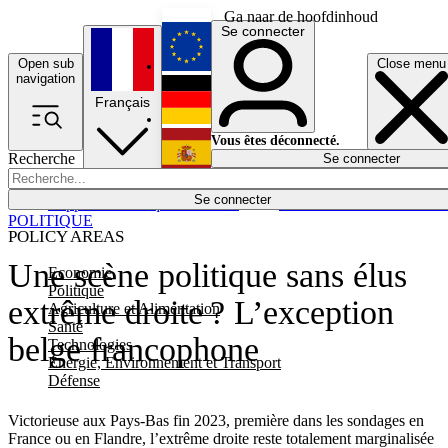
Ga naar de hoofdinhoud
Se connecter
Open sub
Close menu
English
navigation
Français
Deutsch
Vous êtes déconnecté.
Recherche
Se connecter
Español
Lumières éteintes
Se connecter
Rapporteur
Politique
Économie
Newsletters
Evénements
Em
POLITIQUE
POLICY AREAS
Une scène politique sans élus
Economie
Politique
extrême droite ? L’exception
Agriculture et Alimentation
Santé
belge francophone
Technologies
Energie, Environnement et Transport
Défense
Victorieuse aux Pays-Bas fin 2023, première dans les sondages en
France ou en Flandre, l’extrême droite reste totalement marginalisée