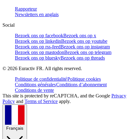
Rapporteur
Newsletters en anglais
Social
Bezoek ons op facebook
Bezoek ons op x
Bezoek ons op linkedin
Bezoek ons op youtube
Bezoek ons op rss-feed
Bezoek ons op instagram
Bezoek ons op mastodon
Bezoek ons op telegram
Bezoek ons op bluesky
Bezoek ons op threads
©
2026
Euractiv FR. All rights reserved.
Politique de confidentialité
Politique cookies
Conditions générales
Conditions d’abonnement
Conditions de vente
This site is protected by reCAPTCHA, and the Google
Privacy
Policy
and
Terms of Service
apply.
Français