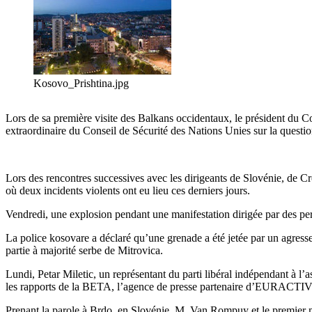
Kosovo_Prishtina.jpg
Lors de sa première visite des Balkans occidentaux, le président du 
extraordinaire du Conseil de Sécurité des Nations Unies sur la question 
Lors des rencontres successives avec les dirigeants de Slovénie, de C
où deux incidents violents ont eu lieu ces derniers jours.
Vendredi, une explosion pendant une manifestation dirigée par des pers
La police kosovare a déclaré qu’une grenade a été jetée par un agresseu
partie à majorité serbe de Mitrovica.
Lundi, Petar Miletic, un représentant du parti libéral indépendant à l’
les rapports de la BETA, l’agence de presse partenaire d’EURACTIV 
Prenant la parole à Brdo, en Slovénie, M. Van Rompuy et le premier 