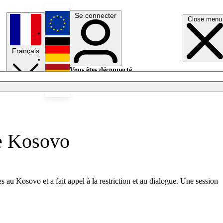
Se connecter
Close menu
English
Français
Deutsch
Vous êtes déconnecté.
Se connecter
Español
Lumières éteintes
le Kosovo
u Kosovo et a fait appel à la restriction et au dialogue. Une session