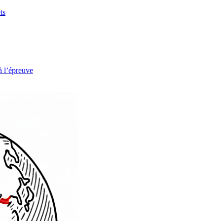
ts
à l’épreuve