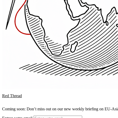
Red Thread
Coming soon: Don’t miss out on our new weekly briefing on EU-Asia 