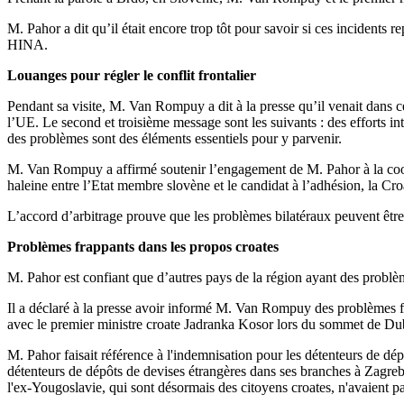
M. Pahor a dit qu’il était encore trop tôt pour savoir si ces incidents 
HINA.
Louanges pour régler le conflit frontalier
Pendant sa visite, M. Van Rompuy a dit à la presse qu’il venait dans 
l’UE. Le second et troisième message sont les suivants : des efforts inter
des problèmes sont des éléments essentiels pour y parvenir.
M. Van Rompuy a affirmé soutenir l’engagement de M. Pahor à la coopér
haleine entre l’Etat membre slovène et le candidat à l’adhésion, la Croa
L’accord d’arbitrage prouve que les problèmes bilatéraux peuvent êtr
Problèmes frappants dans les propos croates
M. Pahor est confiant que d’autres pays de la région ayant des problème
Il a déclaré à la presse avoir informé M. Van Rompuy des problèmes fr
avec le premier ministre croate Jadranka Kosor lors du sommet de Dubr
M. Pahor faisait référence à l'indemnisation pour les détenteurs de d
détenteurs de dépôts de devises étrangères dans ses branches à Zagreb
l'ex-Yougoslavie, qui sont désormais des citoyens croates, n'avaient p