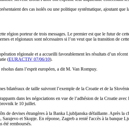
représentaient des cas isolés ou une politique systématique, ajoutant que
cette région porteur de trois messages. Le premier est que le futur de
nes et régionaux sont nécessaires si l’on veut que la transition de cette r
ation régionale et a accueilli favorablement les résultats d’un récent r
tie (
EURACTIV 07/06/10
).
e résolus dans l’esprit européen, a dit M. Van Rompuy.
s bilatéraux de taille suivront l’exemple de la Croatie et de la Slovéni
appants dans les négociations en vue de l’adhésion de la Croatie avec l
ovnik le 10 juillet.
épôts de devises étrangères à la Banka Ljubljanska défaillante. Après la
, Sarajevo et Skopje. En réponse, Zagreb a renié l'accès à la banque Lj
as été remboursés.