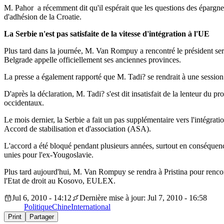
M. Pahor a récemment dit qu'il espérait que les questions des épargnes
d'adhésion de la Croatie.
La Serbie n'est pas satisfaite de la vitesse d'intégration à l'UE
Plus tard dans la journée, M. Van Rompuy a rencontré le président se
Belgrade appelle officiellement ses anciennes provinces.
La presse a également rapporté que M. Tadi? se rendrait à une session 
D'après la déclaration, M. Tadi? s'est dit insatisfait de la lenteur du pr
occidentaux.
Le mois dernier, la Serbie a fait un pas supplémentaire vers l'intégra
Accord de stabilisation et d'association (ASA).
L'accord a été bloqué pendant plusieurs années, surtout en conséquenc
unies pour l'ex-Yougoslavie.
Plus tard aujourd'hui, M. Van Rompuy se rendra à Pristina pour rencont
l'Etat de droit au Kosovo, EULEX.
Jul 6, 2010 - 14:12
Dernière mise à jour: Jul 7, 2010 - 16:58
Politique
Chine
International
Print
Partager