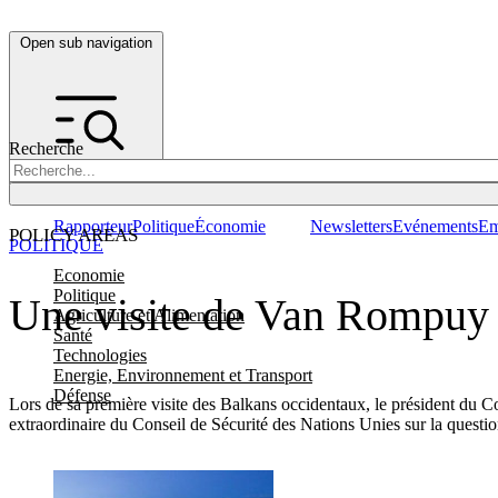
Open sub navigation
Recherche
Rapporteur
Politique
Économie
Newsletters
Evénements
Em
POLICY AREAS
POLITIQUE
Economie
Politique
Une visite de Van Rompuy 
Agriculture et Alimentation
Santé
Technologies
Energie, Environnement et Transport
Défense
Lors de sa première visite des Balkans occidentaux, le président du 
extraordinaire du Conseil de Sécurité des Nations Unies sur la question