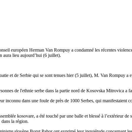
Conseil européen Herman Van Rompuy a condamné les récentes violences a
aura lieu aujourd’hui (6 juillet).
roatie et de Serbie qui se sont tenues hier (5 juillet), M. Van Rompuy
onnes de l'ethnie serbe dans la partie nord de Kosovska Mitrovica a fai
r inconnu dans une foule de près de 1000 Serbes, qui manifestaient contr
assemblée kosovare, a été touché par une balle et blessé à l’extérieur de
dans la région.
ministre slovène Borut Pahor ont exprimé leur inquiétude concernant l