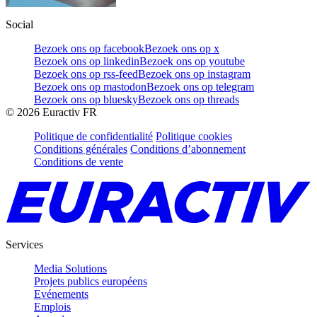
Social
Bezoek ons op facebook
Bezoek ons op x
Bezoek ons op linkedin
Bezoek ons op youtube
Bezoek ons op rss-feed
Bezoek ons op instagram
Bezoek ons op mastodon
Bezoek ons op telegram
Bezoek ons op bluesky
Bezoek ons op threads
©
2026
Euractiv FR
Politique de confidentialité
Politique cookies
Conditions générales
Conditions d’abonnement
Conditions de vente
Services
Media Solutions
Projets publics européens
Evénements
Emplois