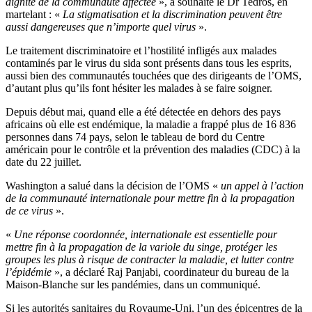
dignité de la communauté affectée
», a souhaité le Dr Tedros, en
martelant : «
La stigmatisation et la discrimination peuvent être
aussi dangereuses que n’importe quel virus
».
Le traitement discriminatoire et l’hostilité infligés aux malades
contaminés par le virus du sida sont présents dans tous les esprits,
aussi bien des communautés touchées que des dirigeants de l’OMS,
d’autant plus qu’ils font hésiter les malades à se faire soigner.
Depuis début mai, quand elle a été détectée en dehors des pays
africains où elle est endémique, la maladie a frappé plus de 16 836
personnes dans 74 pays, selon le tableau de bord du Centre
américain pour le contrôle et la prévention des maladies (CDC) à la
date du 22 juillet.
Washington a salué dans la décision de l’OMS «
un appel à l’action
de la communauté internationale pour mettre fin à la propagation
de ce virus
».
«
Une réponse coordonnée, internationale est essentielle pour
mettre fin à la propagation de la variole du singe, protéger les
groupes les plus à risque de contracter la maladie, et lutter contre
l’épidémie
», a déclaré Raj Panjabi, coordinateur du bureau de la
Maison-Blanche sur les pandémies, dans un communiqué.
Si les autorités sanitaires du Royaume-Uni, l’un des épicentres de la