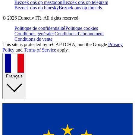
Bezoek ons op mastodon
Bezoek ons op telegram
Bezoek ons op bluesky
Bezoek ons op threads
©
2026
Euractiv FR. All rights reserved.
Politique de confidentialité
Politique cookies
Conditions générales
Conditions d’abonnement
Conditions de vente
This site is protected by reCAPTCHA, and the Google
Privacy
Policy
and
Terms of Service
apply.
Français