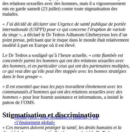
des relations sexuelles avec des hommes, mais il a vigoureusement
mis en garde samedi (23 juillet) contre toute stigmatisation des
malades.
«
J’ai décidé de déclarer une Urgence de santé publique de portée
internationale (USPPI) pour ce qui concerne l’éruption de variole
du singe
», a déclaré le Dr Tedros Adhanom Ghebreyesus lors d’un
point presse, précisant que le risque dans le monde était relativement
modéré à part en Europe où il est élevé.
Le Dr Tedros a souligné qu’à l’heure actuelle, «
cette flambée est
concentrée parmi les hommes qui ont des relations sexuelles avec
des hommes, et en particulier ceux qui ont des partenaires multiples,
ce qui veut dire qu’elle peut être stoppée avec les bonnes stratégies
dans le bon groupe
».
«
Il est essentiel que tous les pays travaillent étroitement avec les
communautés d’hommes qui ont des relations sexuelles avec des
hommes
» pour leur fournir assistance et informations, a insisté le
patron de l’OMS.
Stigmatisation et discrimination
Monkeypox : pour soignants et patients, c’est
«l’épuisement global»
«
Ces mesures doivent protéger la santé, les droits humains et la