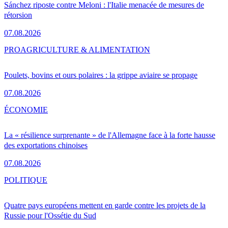
Sánchez riposte contre Meloni : l'Italie menacée de mesures de
rétorsion
07.08.2026
PRO
AGRICULTURE & ALIMENTATION
Poulets, bovins et ours polaires : la grippe aviaire se propage
07.08.2026
ÉCONOMIE
La « résilience surprenante » de l'Allemagne face à la forte hausse
des exportations chinoises
07.08.2026
POLITIQUE
Quatre pays européens mettent en garde contre les projets de la
Russie pour l'Ossétie du Sud