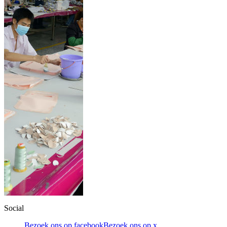
Social
Bezoek ons op facebook
Bezoek ons op x