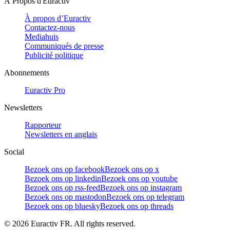
À Propos d'Euractiv
À propos d’Euractiv
Contactez-nous
Mediahuis
Communiqués de presse
Publicité politique
Abonnements
Euractiv Pro
Newsletters
Rapporteur
Newsletters en anglais
Social
Bezoek ons op facebook
Bezoek ons op x
Bezoek ons op linkedin
Bezoek ons op youtube
Bezoek ons op rss-feed
Bezoek ons op instagram
Bezoek ons op mastodon
Bezoek ons op telegram
Bezoek ons op bluesky
Bezoek ons op threads
©
2026
Euractiv FR. All rights reserved.