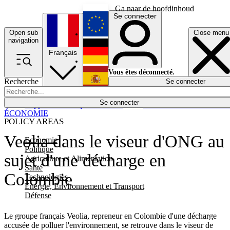
Ga naar de hoofdinhoud
Se connecter
Open sub
Close menu
English
navigation
Français
Deutsch
Vous êtes déconnecté.
Recherche
Se connecter
Español
Lumières éteintes
Se connecter
Rapporteur
Politique
Économie
Newsletters
Evénements
Em
ÉCONOMIE
POLICY AREAS
Veolia dans le viseur d'ONG au
Economie
Politique
sujet d'une décharge en
Agriculture et Alimentation
Santé
Colombie
Technologies
Energie, Environnement et Transport
Défense
Le groupe français Veolia, repreneur en Colombie d'une décharge
accusée de polluer l'environnement, se retrouve dans le viseur de