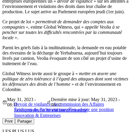
entreprises européennes un «
devoir de vigilance
» sur les atteintes à
l’environnement et violations des droits dans leur chaîne de
production. Le sujet arrive au Parlement européen jeudi (1er juin).
Ce projet de loi «
permettrait de demander des comptes aux
compagnies
», estime Global Witness, qui «
appelle Veolia à se
pencher sur toutes les difficultés rencontrées par la communauté
locale
».
Parmi les griefs faits à la multinationale, la demande en eau potable
des riverains de la décharge de Yerbabuena, aujourd’hui toujours
livrés par camion, Veolia évoquant de son côté un projet d’usine de
traitement de l’eau.
Global Witness invite aussi le groupe à «
mettre en œuvre une
politique de zéro tolérance à l’égard des attaques dont sont victimes
les défenseurs des droits de l’homme
» et de l’environnement en
Colombie.
May 31, 2023 -
Dernière mise à jour: May 31, 2023 -
Devoir de vigilance : la commission des Affaires
08:11
08:12
juridiques du Parlement européen adopte une position
Économie
devoir de vigilance
Économie
Innovation & Entreprises
Print
Partager
LES PLUS LUS