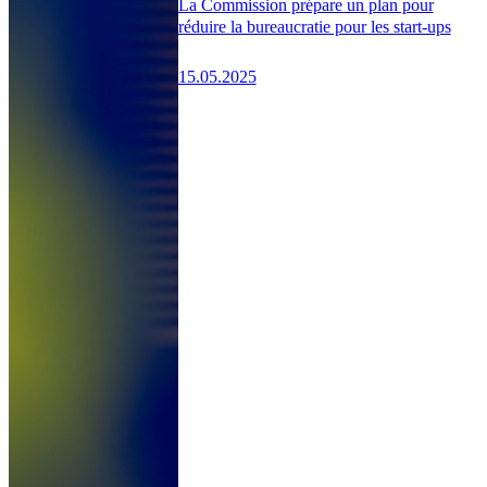
La Commission prépare un plan pour
réduire la bureaucratie pour les start-ups
15.05.2025