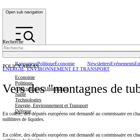
Open sub navigation
Recherche
Rapporteur
Politique
Économie
Newsletters
Evénements
Em
POLICY AREAS
ENERGIE, ENVIRONNEMENT ET TRANSPORT
Economie
Politique
Vers des "montagnes de tub
Agriculture et Alimentation
Santé
Technologies
Energie, Environnement et Transport
Défense
En colère, des députés européens ont demandé au commissaire en charge
millilitres de liquides.
En colère, des députés européens ont demandé au commissaire en charge