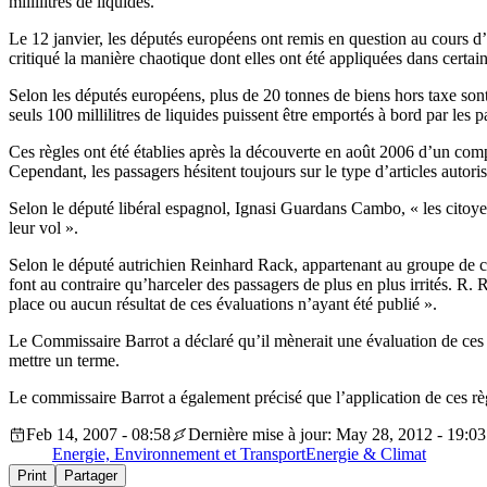
millilitres de liquides.
Le 12 janvier, les députés européens ont remis en question au cours 
critiqué la manière chaotique dont elles ont été appliquées dans certain
Selon les députés européens, plus de 20 tonnes de biens hors taxe son
seuls 100 millilitres de liquides puissent être emportés à bord par les 
Ces règles ont été établies après la découverte en août 2006 d’un compl
Cependant, les passagers hésitent toujours sur le type d’articles autori
Selon le député libéral espagnol, Ignasi Guardans Cambo, « les citoyen
leur vol ».
Selon le député autrichien Reinhard Rack, appartenant au groupe de cen
font au contraire qu’harceler des passagers de plus en plus irrités. R.
place ou aucun résultat de ces évaluations n’ayant été publié ».
Le Commissaire Barrot a déclaré qu’il mènerait une évaluation de ces règ
mettre un terme.
Le commissaire Barrot a également précisé que l’application de ces règl
Feb 14, 2007 - 08:58
Dernière mise à jour: May 28, 2012 - 19:03
Energie, Environnement et Transport
Energie & Climat
Print
Partager