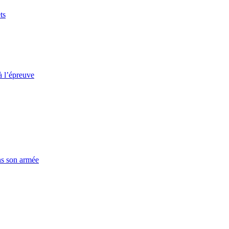
ts
à l’épreuve
ns son armée