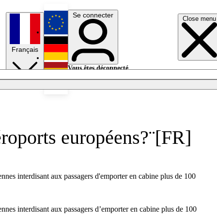
Se connecter
Close menu
English
Français
Deutsch
Vous êtes déconnecté.
Se connecter
Español
Lumières éteintes
aéroports européens?¨[FR]
ennes interdisant aux passagers d'emporter en cabine plus de 100
ennes interdisant aux passagers d’emporter en cabine plus de 100