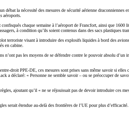
d’un débat la nécessité des mesures de sécurité aérienne draconniennes 
s aéroports.
t confisqués chaque semaine à l’aéroport de Francfort, ainsi que 1600 
passagers, à condition qu’ils soient contenus dans des sacs plastiques tra
ot terroriste visant à introduire des explosifs liquides à bord des avio
sés en cabine.
s n’ont pas les moyens de se défendre contre le pouvoir absolu d’un indi
tre-droit PPE-DE, ces mesures sont prises sans même savoir si elles cont
 Rack a déclaré: « Personne ne semble savoir – ou se préoccuper de savoi
les, ajoutant qu’il « ne se réjouissait pas de devoir introduire ces mesu
es serait étendue au-delà des frontières de l’UE pour plus d’efficacité.