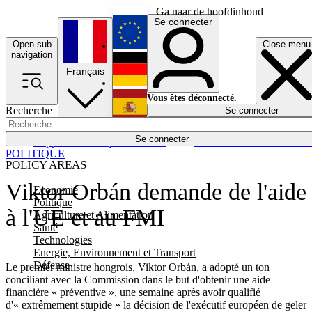
Ga naar de hoofdinhoud
Se connecter
Open sub
Close menu
English
navigation
Français
Deutsch
Vous êtes déconnecté.
Recherche
Se connecter
Español
Lumières éteintes
Se connecter
Rapporteur
Politique
Économie
Newsletters
Evénements
Em
POLITIQUE
POLICY AREAS
Viktor Orbán demande de l'aide
Economie
Politique
à l'UE et au FMI
Agriculture et Alimentation
Santé
Technologies
Energie, Environnement et Transport
Défense
Le premier ministre hongrois, Viktor Orbán, a adopté un ton
conciliant avec la Commission dans le but d'obtenir une aide
financière « préventive », une semaine après avoir qualifié
d'« extrêmement stupide » la décision de l'exécutif européen de geler