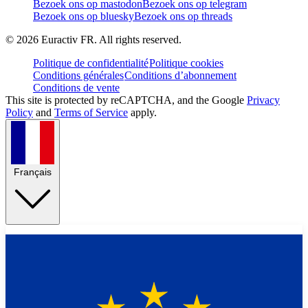
Bezoek ons op mastodon
Bezoek ons op telegram
Bezoek ons op bluesky
Bezoek ons op threads
©
2026
Euractiv FR. All rights reserved.
Politique de confidentialité
Politique cookies
Conditions générales
Conditions d’abonnement
Conditions de vente
This site is protected by reCAPTCHA, and the Google
Privacy
Policy
and
Terms of Service
apply.
Français