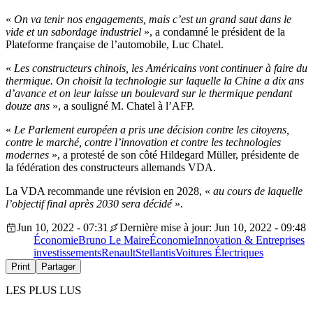
«
On va tenir nos engagements, mais c’est un grand saut dans le
vide et un sabordage industriel
», a condamné le président de la
Plateforme française de l’automobile, Luc Chatel.
«
Les constructeurs chinois, les Américains vont continuer à faire du
thermique. On choisit la technologie sur laquelle la Chine a dix ans
d’avance et on leur laisse un boulevard sur le thermique pendant
douze ans
», a souligné M. Chatel à l’AFP.
«
Le Parlement européen a pris une décision contre les citoyens,
contre le marché, contre l’innovation et contre les technologies
modernes
», a protesté de son côté Hildegard Müller, présidente de
la fédération des constructeurs allemands VDA.
La VDA recommande une révision en 2028, «
au cours de laquelle
l’objectif final après 2030 sera décidé
».
Jun 10, 2022 - 07:31
Dernière mise à jour: Jun 10, 2022 - 09:48
Économie
Bruno Le Maire
Économie
Innovation & Entreprises
investissements
Renault
Stellantis
Voitures Électriques
Print
Partager
LES PLUS LUS