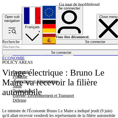
Ga naar de hoofdinhoud
Se connecter
Open sub
Close menu
English
navigation
Français
Deutsch
Vous êtes déconnecté.
Recherche
Se connecter
Español
Lumières éteintes
Se connecter
Rapporteur
Politique
Économie
Newsletters
Evénements
Em
ÉCONOMIE
POLICY AREAS
Virage électrique : Bruno Le
Economie
Politique
Maire va recevoir la filière
Agriculture et Alimentation
Santé
automobile
Technologies
Energie, Environnement et Transport
Défense
Le ministre de l'Économie Bruno Le Maire a indiqué jeudi (9 juin)
qu'il allait recevoir vendredi les représentants de la filière automobile