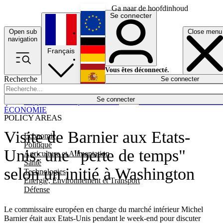
Ga naar de hoofdinhoud
Se connecter
Open sub
Close menu
English
navigation
Français
Deutsch
Vous êtes déconnecté.
Recherche
Se connecter
Español
Lumières éteintes
Se connecter
Rapporteur
Politique
Économie
Newsletters
Evénements
Em
ÉCONOMIE
POLICY AREAS
Visite de Barnier aux Etats-
Economie
Politique
Unis: une "perte de temps"
Agriculture et Alimentation
Santé
selon un initié à Washington
Technologies
Energie, Environnement et Transport
Défense
Le commissaire européen en charge du marché intérieur Michel
Barnier était aux Etats-Unis pendant le week-end pour discuter