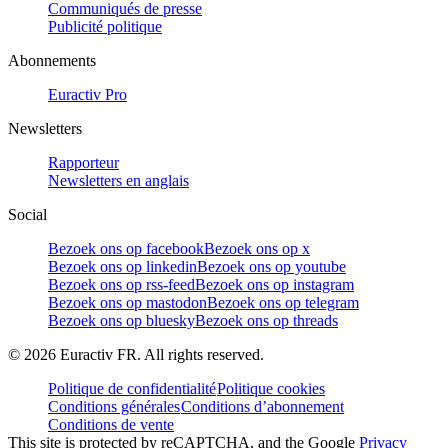
Communiqués de presse
Publicité politique
Abonnements
Euractiv Pro
Newsletters
Rapporteur
Newsletters en anglais
Social
Bezoek ons op facebook
Bezoek ons op x
Bezoek ons op linkedin
Bezoek ons op youtube
Bezoek ons op rss-feed
Bezoek ons op instagram
Bezoek ons op mastodon
Bezoek ons op telegram
Bezoek ons op bluesky
Bezoek ons op threads
©
2026
Euractiv FR. All rights reserved.
Politique de confidentialité
Politique cookies
Conditions générales
Conditions d’abonnement
Conditions de vente
This site is protected by reCAPTCHA, and the Google
Privacy