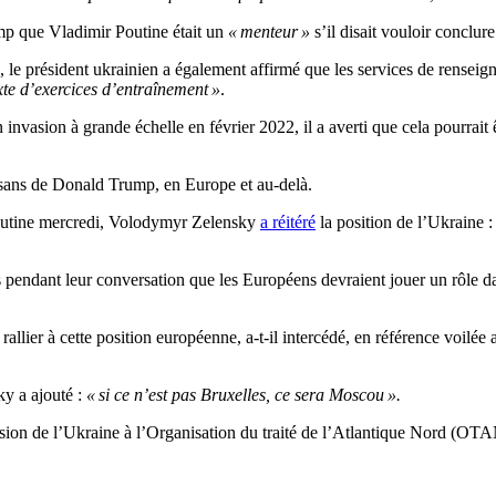
mp que Vladimir Poutine était un
« menteur »
s’il disait vouloir conclur
c, le président ukrainien a également affirmé que les services de rense
xte d’exercices d’entraînement »
.
n invasion à grande échelle en février 2022, il a averti que cela pourrai
isans de Donald Trump, en Europe et au-delà.
Poutine mercredi, Volodymyr Zelensky
a réitéré
la position de l’Ukraine 
is pendant leur conversation que les Européens devraient jouer un rôle d
rallier à cette position européenne, a-t-il intercédé, en référence voilé
y a ajouté :
« si ce n’est pas Bruxelles, ce sera Moscou ».
ésion de l’Ukraine à l’Organisation du traité de l’Atlantique Nord (OTAN)