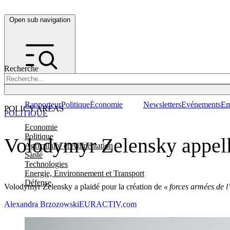
Open sub navigation
Recherche
Rapporteur
Politique
Économie
Newsletters
Evénements
Em
POLICY AREAS
POLITIQUE
Economie
Politique
Volodymyr Zelensky appell
Agriculture et Alimentation
Santé
Technologies
Energie, Environnement et Transport
Défense
Volodymyr Zelensky a plaidé pour la création de
« forces armées de l
Alexandra Brzozowski
EURACTIV.com