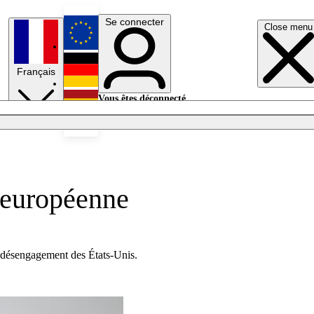
Se connecter
Close menu
English
Français
Deutsch
Vous êtes déconnecté.
Se connecter
Español
Lumières éteintes
 européenne
e désengagement des États-Unis.