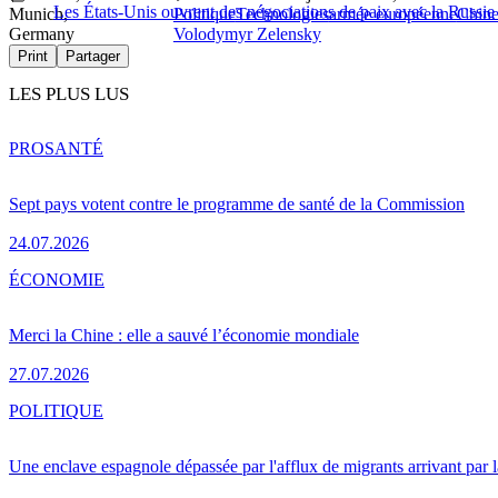
Les États-Unis ouvrent des négociations de paix avec la Russie 
Munich,
Politique
Technologies
armée européenne
Chin
Germany
Volodymyr Zelensky
Print
Partager
LES PLUS LUS
PRO
SANTÉ
Sept pays votent contre le programme de santé de la Commission
24.07.2026
ÉCONOMIE
Merci la Chine : elle a sauvé l’économie mondiale
27.07.2026
POLITIQUE
Une enclave espagnole dépassée par l'afflux de migrants arrivant par 