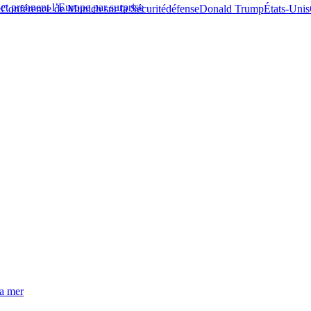
et prennent l’Europe par surprise
e
Conférence de Munich sur la Sécurité
défense
Donald Trump
États-Unis
la mer