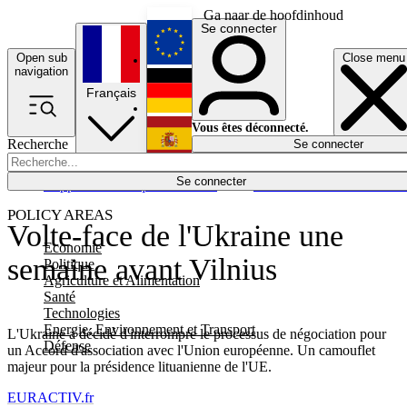
Ga naar de hoofdinhoud
Se connecter
Open sub
Close menu
English
navigation
Français
Deutsch
Vous êtes déconnecté.
Recherche
Se connecter
Español
Lumières éteintes
Se connecter
Rapporteur
Politique
Économie
Newsletters
Evénements
Em
POLICY AREAS
Volte-face de l'Ukraine une
Economie
semaine avant Vilnius
Politique
Agriculture et Alimentation
Santé
Technologies
Energie, Environnement et Transport
L'Ukraine a décidé d'interrompre le processus de négociation pour
Défense
un Accord d'association avec l'Union européenne. Un camouflet
majeur pour la présidence lituanienne de l'UE.
EURACTIV.fr