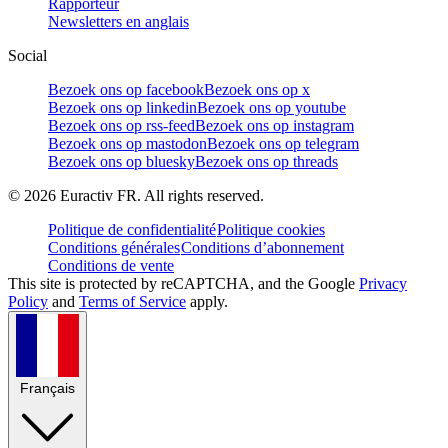
Rapporteur
Newsletters en anglais
Social
Bezoek ons op facebook
Bezoek ons op x
Bezoek ons op linkedin
Bezoek ons op youtube
Bezoek ons op rss-feed
Bezoek ons op instagram
Bezoek ons op mastodon
Bezoek ons op telegram
Bezoek ons op bluesky
Bezoek ons op threads
©
2026
Euractiv FR. All rights reserved.
Politique de confidentialité
Politique cookies
Conditions générales
Conditions d’abonnement
Conditions de vente
This site is protected by reCAPTCHA, and the Google
Privacy
Policy
and
Terms of Service
apply.
Français