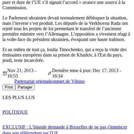
pure et dure de l’UE s’il signait l’accord » avance une source à la
Commission.
Le Parlement ukrainien devait normalement débloquer la situation,
mais l’inverse s’est produit. Les députés de la Verkhovna Rada ont
rejeté tous les projets de loi permettant le transfert de l’ancienne
première ministre vers l’Allemagne. L'opposition a vivement réagi à
la volte-face du président ukrainien, évoquant une haute trahison.
Et au milieu de tout ça, Ioulia Timochenko, qui a reçu la visite des
émissaires européens dans sa prison de Kharkiv, à l'Est du pays,
jeudi, reste incarcérée.
Nov 21, 2013 -
Dernière mise à jour: Dec 17, 2013 -
16:55
16:34
Partenariat oriental
sommet de Vilnius
Print
Partager
LES PLUS LUS
POLITIQUE
EXCLUSIF : L'Islande demande à Bruxelles de ne pas s'immiscer
dans son référendum sur l'UE