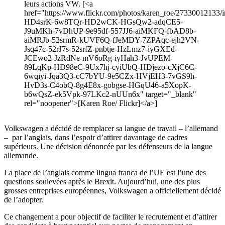
leurs actions VW. [<a
href="https://www.flickr.com/photos/karen_roe/27330012133/in
HD4srK-6w8TQr-HD2wCK-HGsQw2-adqCE5-
J9uMKh-7vDhUP-9e95df-557JJ6-aiMKFQ-fbAD8b-
aiMRJb-52srmR-kUVF6Q-fJeMDY-7ZPAqc-ejh2VN-
Jsq47c-52rJ7s-52srfZ-pnbtje-HzLmz7-iyGXEd-
JCEwo2-JzRdNe-mV6oRg-iyHah3-JvUPEM-
89LqKp-HD98eC-9Ux7hj-cyiUbQ-HDjezo-cXjC6C-
6wqiyi-Jqa3Q3-cC7bYU-9e5CZx-HVjEH3-7vGS9h-
HvD3s-C4obQ-8g4E8x-gobgse-HGqU46-a5XopK-
b6wQsZ-ek5Vpk-97LKc2-nUUn6x" target="_blank"
rel="noopener">[Karen Roe/ Flickr]</a>]
Volkswagen a décidé de remplacer sa langue de travail – l’allemand
– par l’anglais, dans l’espoir d’attirer davantage de cadres
supérieurs. Une décision dénoncée par les défenseurs de la langue
allemande.
La place de l’anglais comme lingua franca de l’UE est l’une des
questions soulevées après le Brexit. Aujourd’hui, une des plus
grosses entreprises européennes, Volkswagen a officiellement décidé
de l’adopter.
Ce changement a pour objectif de faciliter le recrutement et d’attirer