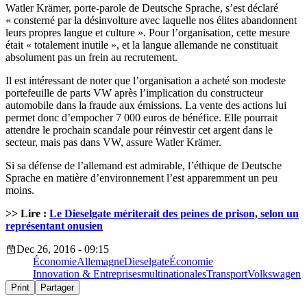
Watler Krämer, porte-parole de Deutsche Sprache, s’est déclaré
« consterné par la désinvolture avec laquelle nos élites abandonnent
leurs propres langue et culture ». Pour l’organisation, cette mesure
était « totalement inutile », et la langue allemande ne constituait
absolument pas un frein au recrutement.
Il est intéressant de noter que l’organisation a acheté son modeste
portefeuille de parts VW après l’implication du constructeur
automobile dans la fraude aux émissions. La vente des actions lui
permet donc d’empocher 7 000 euros de bénéfice. Elle pourrait
attendre le prochain scandale pour réinvestir cet argent dans le
secteur, mais pas dans VW, assure Watler Krämer.
Si sa défense de l’allemand est admirable, l’éthique de Deutsche
Sprache en matière d’environnement l’est apparemment un peu
moins.
>> Lire :
Le Dieselgate mériterait des peines de prison, selon un
représentant onusien
Dec 26, 2016 - 09:15
Économie
Allemagne
Dieselgate
Économie
Innovation & Entreprises
multinationales
Transport
Volkswagen
Print
Partager