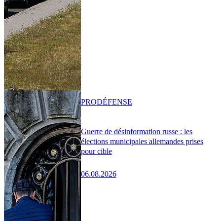
PRO
DÉFENSE
Guerre de désinformation russe : les
élections municipales allemandes prises
pour cible
06.08.2026