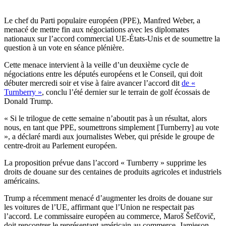
Le chef du Parti populaire européen (PPE), Manfred Weber, a
menacé de mettre fin aux négociations avec les diplomates
nationaux sur l’accord commercial UE-États-Unis et de soumettre la
question à un vote en séance plénière.
Cette menace intervient à la veille d’un deuxième cycle de
négociations entre les députés européens et le Conseil, qui doit
débuter mercredi soir et vise à faire avancer l’accord dit
de «
Turnberry »
, conclu l’été dernier sur le terrain de golf écossais de
Donald Trump.
« Si le trilogue de cette semaine n’aboutit pas à un résultat, alors
nous, en tant que PPE, soumettrons simplement [Turnberry] au vote
», a déclaré mardi aux journalistes Weber, qui préside le groupe de
centre-droit au Parlement européen.
La proposition prévue dans l’accord « Turnberry » supprime les
droits de douane sur des centaines de produits agricoles et industriels
américains.
Trump a récemment menacé d’augmenter les droits de douane sur
les voitures de l’UE, affirmant que l’Union ne respectait pas
l’accord. Le commissaire européen au commerce, Maroš Šefčovič,
doit rencontrer le représentant américain au commerce, Jamieson