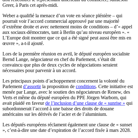
Greer, à Paris cet après-midi.
Weber a qualifié la menace d’un vote en séance plénière – qui
pourrait voir l’accord commercial approuvé par une majorité
d’extrême droite et avec nettement moins de conditions – d’« appel
aux sociaux-démocrates, tant à Berlin qu’au niveau européen ». «
L’Europe doit montrer que ce qui a été signé peut aussi être mis en
œuvre », a-t-il ajouté.
Lors de la première réunion en avril, le député européen socialiste
Bernd Lange, négociateur en chef du Parlement, s’était dit
convaincu que plus de deux cycles de négociations seraient
nécessaires pour parvenir à un accord.
Les principaux points d’achoppement concernent la volonté du
Parlement
d’assortir
la proposition de
conditions
. Cette
initiative est
menée par Lange, avec le soutien des négociateurs de Renew, des
Verts et même du député européen du PPE Jörgen Warborn, qui
avait plaidé en faveur
de l’inclusion d’une clause de « sunrise »
qui
subordonnerait l’accord à une baisse des droits de douane
américains sur les dérivés de l’acier et de l’aluminium.
Les députés européens réclament également une clause de « sunset
», c’est-à-dire une date d’expiration de l’accord fixée à mars 2028.