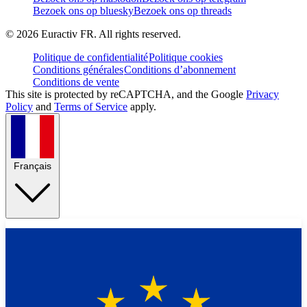
Bezoek ons op bluesky
Bezoek ons op threads
©
2026
Euractiv FR. All rights reserved.
Politique de confidentialité
Politique cookies
Conditions générales
Conditions d’abonnement
Conditions de vente
This site is protected by reCAPTCHA, and the Google
Privacy
Policy
and
Terms of Service
apply.
Français