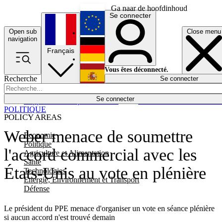
Ga naar de hoofdinhoud
Se connecter
Open sub
Close menu
English
navigation
Français
Deutsch
Vous êtes déconnecté.
Recherche
Se connecter
Español
Lumières éteintes
Se connecter
Rapporteur
Politique
Économie
Newsletters
Evénements
Em
POLITIQUE
POLICY AREAS
Weber menace de soumettre
Economie
Politique
l'accord commercial avec les
Agriculture et Alimentation
Santé
États-Unis au vote en plénière
Technologies
Energie, Environnement et Transport
Défense
Le président du PPE menace d'organiser un vote en séance plénière
si aucun accord n'est trouvé demain