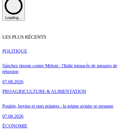
Loading...
LES PLUS RÉCENTS
POLITIQUE
Sánchez riposte contre Meloni : l'Italie menacée de mesures de
rétorsion
07.08.2026
PRO
AGRICULTURE & ALIMENTATION
Poulets, bovins et ours polaires : la grippe aviaire se propage
07.08.2026
ÉCONOMIE