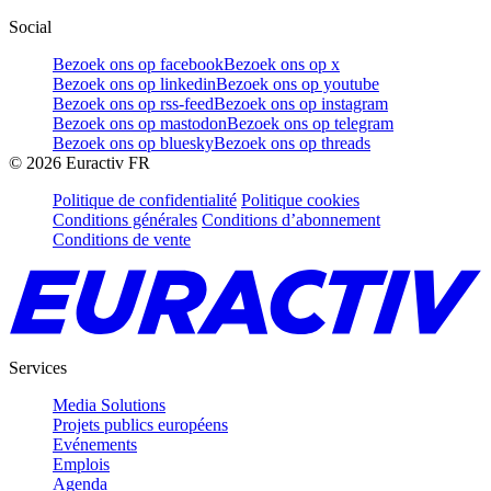
Social
Bezoek ons op facebook
Bezoek ons op x
Bezoek ons op linkedin
Bezoek ons op youtube
Bezoek ons op rss-feed
Bezoek ons op instagram
Bezoek ons op mastodon
Bezoek ons op telegram
Bezoek ons op bluesky
Bezoek ons op threads
©
2026
Euractiv FR
Politique de confidentialité
Politique cookies
Conditions générales
Conditions d’abonnement
Conditions de vente
Services
Media Solutions
Projets publics européens
Evénements
Emplois
Agenda