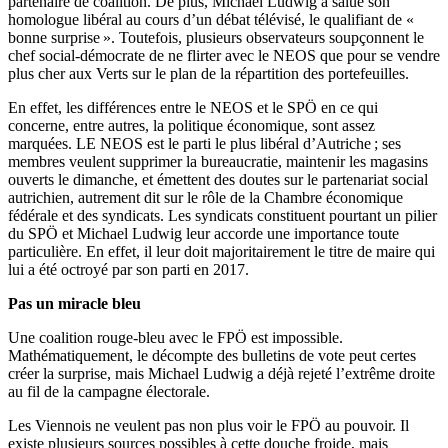
partenaire de coalition. De plus, Michael Lüdwig a salué son
homologue libéral au cours d’un débat télévisé, le qualifiant de «
bonne surprise ». Toutefois, plusieurs observateurs soupçonnent le
chef social-démocrate de ne flirter avec le NEOS que pour se vendre
plus cher aux Verts sur le plan de la répartition des portefeuilles.
En effet, les différences entre le NEOS et le SPÖ en ce qui
concerne, entre autres, la politique économique, sont assez
marquées. LE NEOS est le parti le plus libéral d’Autriche ; ses
membres veulent supprimer la bureaucratie, maintenir les magasins
ouverts le dimanche, et émettent des doutes sur le partenariat social
autrichien, autrement dit sur le rôle de la Chambre économique
fédérale et des syndicats. Les syndicats constituent pourtant un pilier
du SPÖ et Michael Ludwig leur accorde une importance toute
particulière. En effet, il leur doit majoritairement le titre de maire qui
lui a été octroyé par son parti en 2017.
Pas un miracle bleu
Une coalition rouge-bleu avec le FPÖ est impossible.
Mathématiquement, le décompte des bulletins de vote peut certes
créer la surprise, mais Michael Ludwig a déjà rejeté l’extrême droite
au fil de la campagne électorale.
Les Viennois ne veulent pas non plus voir le FPÖ au pouvoir. Il
existe plusieurs sources possibles à cette douche froide, mais