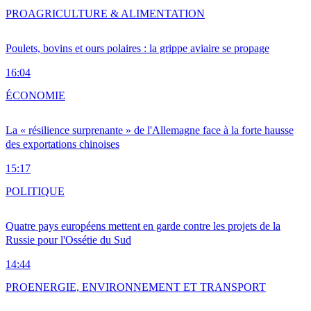
PRO
AGRICULTURE & ALIMENTATION
Poulets, bovins et ours polaires : la grippe aviaire se propage
16:04
ÉCONOMIE
La « résilience surprenante » de l'Allemagne face à la forte hausse
des exportations chinoises
15:17
POLITIQUE
Quatre pays européens mettent en garde contre les projets de la
Russie pour l'Ossétie du Sud
14:44
PRO
ENERGIE, ENVIRONNEMENT ET TRANSPORT