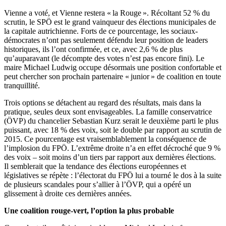
Vienne a voté, et Vienne restera « la Rouge ». Récoltant 52 % du
scrutin, le SPÖ est le grand vainqueur des élections municipales de
la capitale autrichienne. Forts de ce pourcentage, les sociaux-
démocrates n’ont pas seulement défendu leur position de leaders
historiques, ils l’ont confirmée, et ce, avec 2,6 % de plus
qu’auparavant (le décompte des votes n’est pas encore fini). Le
maire Michael Ludwig occupe désormais une position confortable et
peut chercher son prochain partenaire « junior » de coalition en toute
tranquillité.
Trois options se détachent au regard des résultats, mais dans la
pratique, seules deux sont envisageables. La famille conservatrice
(ÖVP) du chancelier Sebastian Kurz serait le deuxième parti le plus
puissant, avec 18 % des voix, soit le double par rapport au scrutin de
2015. Ce pourcentage est vraisemblablement la conséquence de
l’implosion du FPÖ. L’extrême droite n’a en effet décroché que 9 %
des voix – soit moins d’un tiers par rapport aux dernières élections.
Il semblerait que la tendance des élections européennes et
législatives se répète : l’électorat du FPÖ lui a tourné le dos à la suite
de plusieurs scandales pour s’allier à l’ÖVP, qui a opéré un
glissement à droite ces dernières années.
Une coalition rouge-vert, l’option la plus probable