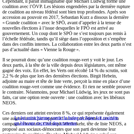
Cependant, il paraît inimaginable que Michael Ludwig forme une
coalition avec l’ÖVP. Les lésions engendrées par la dernière rupture
de coalition au niveau fédéral sont bien trop profondes. Après son
accession au pouvoir en 2017, Sebastian Kurz a dissous la dernière
« Grande coalition » avec le SPÖ, avant d’appeler à la tenue de
nouvelles élections à l’issue desquelles le FPÖ est arrivé au
gouvernement. Un coup dont le SPÖ ne s’est toujours pas remis à
l’échelle fédérale, tandis qu’il siège dans l’opposition et s’empêtre
dans des conflits internes. La collaboration entre les deux partis n’est
pas d’actualité dans « Vienne la Rouge ».
Il se pourrait donc qu’une coalition rouge-vert y voit le jour. Les
deux partis, à la tête de la ville depuis deux législatures, ont même
gagné des voix. En effet, les Verts ont récolté 14 % du scrutin, soit
2,2 % de plus que lors des dernières élections. Birgit Hebein,
adjointe au maire et tête de liste verte, perçoit la mise en place d’une
coalition rouge-vert comme une évidence. Et rien ne semble prouver
le contraire. Néanmoins, pour Michael Lüdwig, les jeux ne sont pas
faits, car une option reste ouverte : une coalition avec les libéraux
NEOS.
Ces derniers ont atteint environ 8 %, ce qui représente également
La loi autrichienne contre la haine en ligne fait craindre
une augmentation par rapport à l’année précédente. Lors de la
un blocage excessif des contenus
campagne électorale, Christoph Wiederkehr, tête de liste NEOS, a
proposé aux sociaux-démocrates que son parti devienne leur