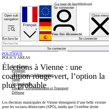
Ga naar de hoofdinhoud
Se connecter
Open sub
Close menu
English
navigation
Français
Deutsch
Vous êtes déconnecté.
Recherche
Se connecter
Español
Lumières éteintes
Se connecter
Rapporteur
Politique
Économie
Newsletters
Evénements
Em
POLITIQUE
POLICY AREAS
Élections à Vienne : une
Economie
Politique
coalition rouge-vert, l’option la
Agriculture et Alimentation
Santé
plus probable
Technologies
Energie, Environnement et Transport
Défense
Les élections municipales de Vienne témoignent d’une belle victoire
pour les sociaux-démocrates (SPÖ), tandis que l’extrême droite