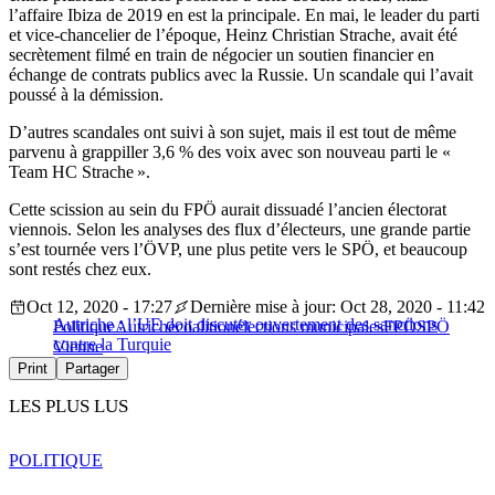
l’affaire Ibiza de 2019 en est la principale. En mai, le leader du parti
et vice-chancelier de l’époque, Heinz Christian Strache, avait été
secrètement filmé en train de négocier un soutien financier en
échange de contrats publics avec la Russie. Un scandale qui l’avait
poussé à la démission.
D’autres scandales ont suivi à son sujet, mais il est tout de même
parvenu à grappiller 3,6 % des voix avec son nouveau parti le «
Team HC Strache ».
Cette scission au sein du FPÖ aurait dissuadé l’ancien électorat
viennois. Selon les analyses des flux d’électeurs, une grande partie
s’est tournée vers l’ÖVP, une plus petite vers le SPÖ, et beaucoup
sont restés chez eux.
Oct 12, 2020 - 17:27
Dernière mise à jour: Oct 28, 2020 - 11:42
Autriche : l’UE doit discuter ouvertement des sanctions
Politique
Autriche
coalition
élections municipales
FPÖ
SPÖ
contre la Turquie
Vienne
Print
Partager
LES PLUS LUS
POLITIQUE