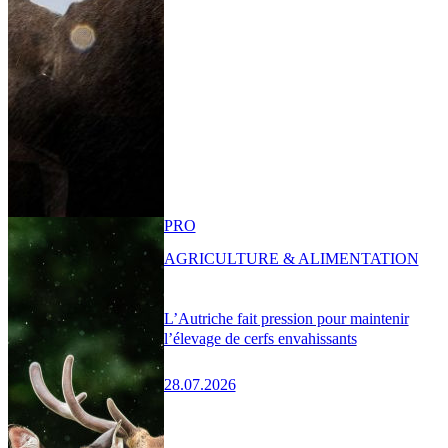
PRO
AGRICULTURE & ALIMENTATION
L’Autriche fait pression pour maintenir
l’élevage de cerfs envahissants
28.07.2026