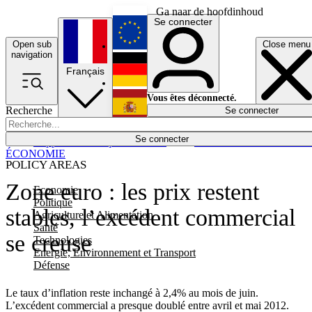
Ga naar de hoofdinhoud
Se connecter
Open sub
Close menu
English
navigation
Français
Deutsch
Vous êtes déconnecté.
Recherche
Se connecter
Español
Lumières éteintes
Se connecter
Rapporteur
Politique
Économie
Newsletters
Evénements
Em
ÉCONOMIE
POLICY AREAS
Zone euro : les prix restent
Economie
Politique
stables, l’excédent commercial
Agriculture et Alimentation
Santé
se creuse
Technologies
Energie, Environnement et Transport
Défense
Le taux d’inflation reste inchangé à 2,4% au mois de juin.
L’excédent commercial a presque doublé entre avril et mai 2012.