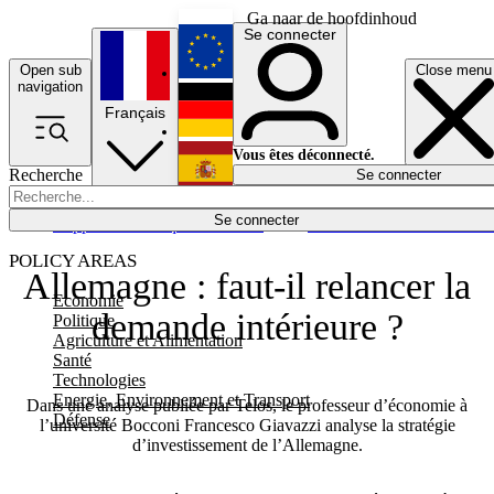
Ga naar de hoofdinhoud
Se connecter
Open sub
Close menu
English
navigation
Français
Deutsch
Vous êtes déconnecté.
Recherche
Se connecter
Español
Lumières éteintes
Se connecter
Rapporteur
Politique
Économie
Newsletters
Evénements
Em
POLICY AREAS
Allemagne : faut-il relancer la
Economie
demande intérieure ?
Politique
Agriculture et Alimentation
Santé
Technologies
Energie, Environnement et Transport
Dans une analyse publiée par Telos, le professeur d’économie à
Défense
l’université Bocconi Francesco Giavazzi analyse la stratégie
d’investissement de l’Allemagne.