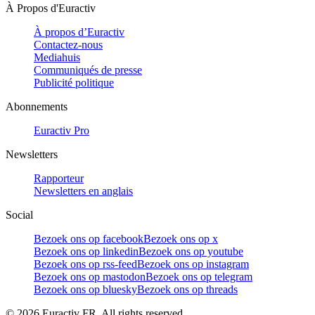
À Propos d'Euractiv
À propos d’Euractiv
Contactez-nous
Mediahuis
Communiqués de presse
Publicité politique
Abonnements
Euractiv Pro
Newsletters
Rapporteur
Newsletters en anglais
Social
Bezoek ons op facebook
Bezoek ons op x
Bezoek ons op linkedin
Bezoek ons op youtube
Bezoek ons op rss-feed
Bezoek ons op instagram
Bezoek ons op mastodon
Bezoek ons op telegram
Bezoek ons op bluesky
Bezoek ons op threads
©
2026
Euractiv FR. All rights reserved.