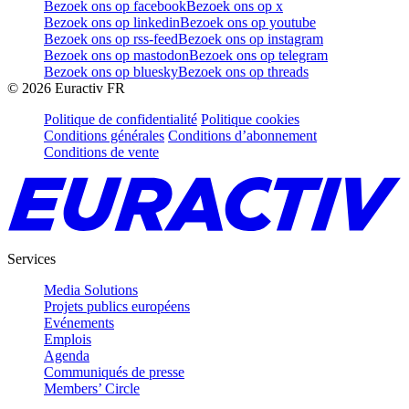
Bezoek ons op facebook
Bezoek ons op x
Bezoek ons op linkedin
Bezoek ons op youtube
Bezoek ons op rss-feed
Bezoek ons op instagram
Bezoek ons op mastodon
Bezoek ons op telegram
Bezoek ons op bluesky
Bezoek ons op threads
©
2026
Euractiv FR
Politique de confidentialité
Politique cookies
Conditions générales
Conditions d’abonnement
Conditions de vente
Services
Media Solutions
Projets publics européens
Evénements
Emplois
Agenda
Communiqués de presse
Members’ Circle