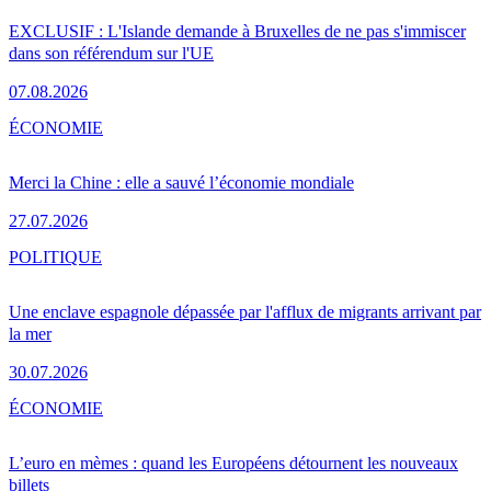
EXCLUSIF : L'Islande demande à Bruxelles de ne pas s'immiscer
dans son référendum sur l'UE
07.08.2026
ÉCONOMIE
Merci la Chine : elle a sauvé l’économie mondiale
27.07.2026
POLITIQUE
Une enclave espagnole dépassée par l'afflux de migrants arrivant par
la mer
30.07.2026
ÉCONOMIE
L’euro en mèmes : quand les Européens détournent les nouveaux
billets