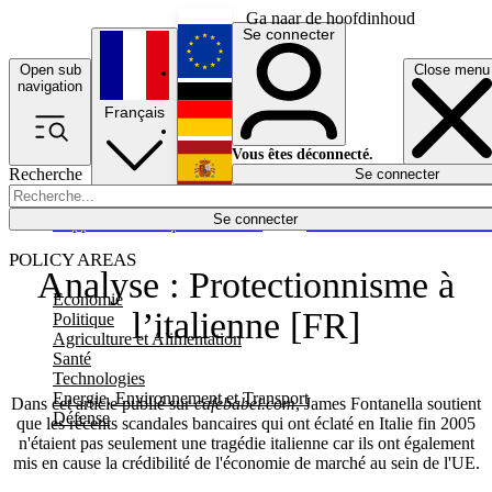
Ga naar de hoofdinhoud
Se connecter
Open sub
Close menu
English
navigation
Français
Deutsch
Vous êtes déconnecté.
Recherche
Se connecter
Español
Lumières éteintes
Se connecter
Rapporteur
Politique
Économie
Newsletters
Evénements
Em
POLICY AREAS
Analyse : Protectionnisme à
Economie
l’italienne [FR]
Politique
Agriculture et Alimentation
Santé
Technologies
Energie, Environnement et Transport
Dans cet article publié sur
cafebabel.com
, James Fontanella soutient
Défense
que les récents scandales bancaires qui ont éclaté en Italie fin 2005
n'étaient pas seulement une tragédie italienne car ils ont également
mis en cause la crédibilité de l'économie de marché au sein de l'UE.