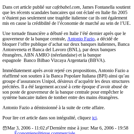
Dans cet article publié sur
cafebabel.com
, James Fontanella soutient
que les récents scandales bancaires qui ont éclaté en Italie fin 2005
n’étaient pas seulement une tragédie italienne car ils ont également
mis en cause la crédibilité de l’économie de marché au sein de l’UE.
Une tornade financière a débuté en Italie l’été dernier après que le
gouverneur de la banque centrale,
Antonio Fazio
, a décidé de
bloquer l’offre publique d’achat sur deux banques italiennes, Banca
Antonveneta et Banca del Lavoro (BNL), par deux banques
étrangères, ABN AMRO (néerlandaise) et la banque
espagnole Banco Bilbao Vizcaya Argentaria (BBVA).
Immédiatement après avoir rejeté ces propositions, Antonio Fazio a
réaffirmé son soutien à la Banca Popolare Italiana (BPI) ainsi qu’au
groupe d’assurances Unipol, désireux d’acquérir les deux structures
précitées. Il a été largement accusé à cette époque d’avoir abusé de
son poste de gouverneur de la banque centrale pour empêcher le
système bancaire italien de tomber entre des mains étrangères.
Antonio Fazio a démissionné à la suite de cette affaire.
Pour lire cet article dans son intégralité, cliquez
ici
.
Mar 3, 2006 - 11:02
Dernière mise à jour: Mar 6, 2006 - 19:58
Économie
politique commerciale