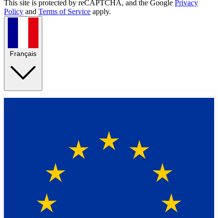
This site is protected by reCAPTCHA, and the Google
Privacy
Policy
and
Terms of Service
apply.
Français