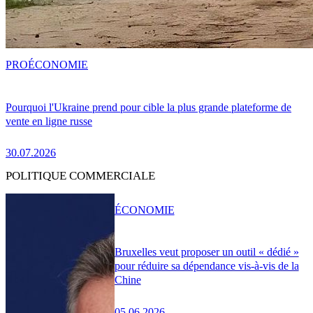
PRO
ÉCONOMIE
Pourquoi l'Ukraine prend pour cible la plus grande plateforme de
vente en ligne russe
30.07.2026
POLITIQUE COMMERCIALE
ÉCONOMIE
Bruxelles veut proposer un outil « dédié »
pour réduire sa dépendance vis-à-vis de la
Chine
05.06.2026