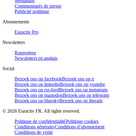
Mediahuis
Communiqués de presse
Publicité politique
Abonnements
Euractiv Pro
Newsletters
Rapporteur
Newsletters en anglais
Social
Bezoek ons op facebook
Bezoek ons op x
Bezoek ons op linkedin
Bezoek ons op youtube
Bezoek ons op rss-feed
Bezoek ons op instagram
Bezoek ons op mastodon
Bezoek ons op telegram
Bezoek ons op bluesky
Bezoek ons op threads
©
2026
Euractiv FR. All rights reserved.
Politique de confidentialité
Politique cookies
Conditions générales
Conditions d’abonnement
Conditions de vente