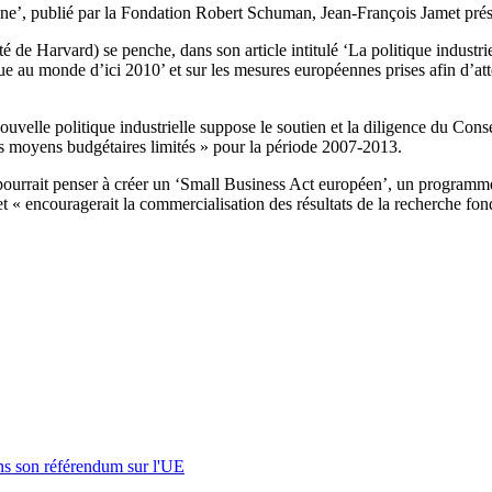
nne’, publié par la Fondation Robert Schuman, Jean-François Jamet présen
 de Harvard) se penche, dans son article intitulé ‘La politique industri
e au monde d’ici 2010’ et sur les mesures européennes prises afin d’attei
uvelle politique industrielle suppose le soutien et la diligence du Cons
s moyens budgétaires limités » pour la période 2007-2013.
pourrait penser à créer un ‘Small Business Act européen’, un programm
« encouragerait la commercialisation des résultats de la recherche fo
s son référendum sur l'UE