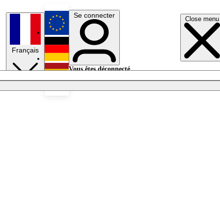
Se connecter
Close menu
English
Français
Deutsch
Vous êtes déconnecté.
Se connecter
Español
Lumières éteintes