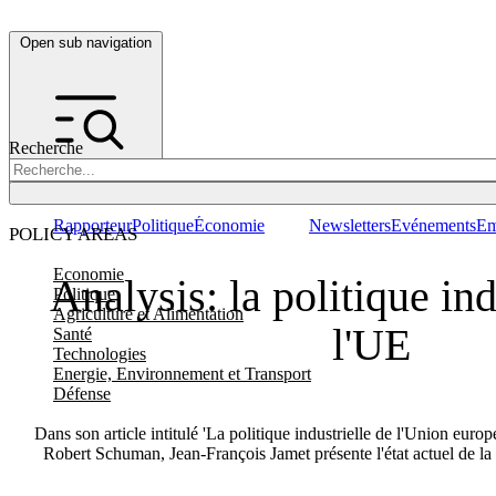
Open sub navigation
Recherche
Rapporteur
Politique
Économie
Newsletters
Evénements
Em
POLICY AREAS
Economie
Analysis: la politique ind
Politique
Agriculture et Alimentation
l'UE
Santé
Technologies
Energie, Environnement et Transport
Défense
Dans son article intitulé 'La politique industrielle de l'Union euro
Robert Schuman, Jean-François Jamet présente l'état actuel de la p