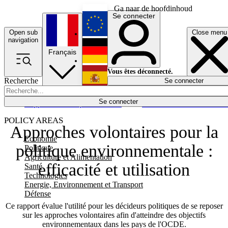
Ga naar de hoofdinhoud
Se connecter
Open sub
Close menu
English
navigation
Français
Deutsch
Vous êtes déconnecté.
Recherche
Se connecter
Español
Lumières éteintes
Se connecter
Rapporteur
Politique
Économie
Newsletters
Evénements
Em
POLICY AREAS
Approches volontaires pour la
Economie
politique environnementale :
Politique
Agriculture et Alimentation
efficacité et utilisation
Santé
Technologies
Energie, Environnement et Transport
Défense
Ce rapport évalue l'utilité pour les décideurs politiques de se reposer
sur les approches volontaires afin d'atteindre des objectifs
environnementaux dans les pays de l'OCDE.