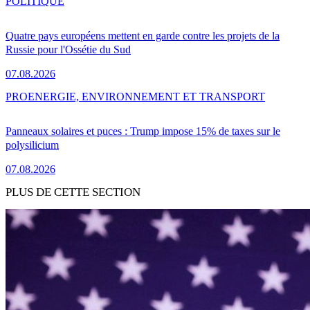
POLITIQUE
Quatre pays européens mettent en garde contre les projets de la
Russie pour l'Ossétie du Sud
07.08.2026
PRO
ENERGIE, ENVIRONNEMENT ET TRANSPORT
Panneaux solaires et puces : Trump impose 15% de taxes sur le
polysilicium
07.08.2026
PLUS DE CETTE SECTION